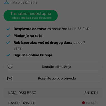
Info o veličinama
Trenutno nedostupno
Podsjeti me kad bude dostupno
Besplatna dostava
za narudžbe iznad 85 EUR
Plaćanje na rate
Rok isporuke:
već od drugog dana
pa do 7
dana
Sigurna online kupnja
Dodajte u listu želja
Pošaljite upit o proizvodu
KATALOŠKI BROJ
SN117111
na upit
RASPOLOŽIVOST