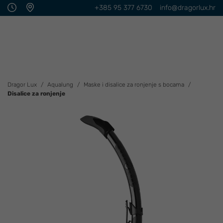
+385 95 377 6730
info@dragorlux.hr
Dragor Lux
Aqualung
Maske i disalice za ronjenje s bocama
Disalice za ronjenje