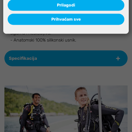
Značajke
Prilagodi
- Tradicionalni tip disalice.
Prihvaćam sve
- Cijev je izrađena od TPR mekog materijala kako bi bila
sigurna i neškodljiva.
- Anatomski 100% silikonski usnik.
Specifikacija