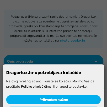
Podaci uz artikle su prezentirani u dobroj namjeri. Dragor Lux
d.o.o. ne odgovara za eventualne pogreške nastale u opisu
proizvoda, greške prilikom štampanja te promjene u dostupnosti
i cijene. Slike artikala su ilustrativne prirode te ne moraju u
potpunosti odgovarati artiklima. Za sve eventualne nejasnoće
možete nas kontaktirati na
info@dragorlux.hr
Opis proizvoda
Dragorlux.hr upotrebljava kolačiće
Aquilon
Na ovoj mrežnoj stranci koriste se kolačići. Molimo Vas da
pročitate
Politiku o kolačićima
ili prilagodite postavke.
Tradicionalni anatomski silikonski usnik i cijev u obliku
slova D idealni su i za free diving
Prihvaćam nužne