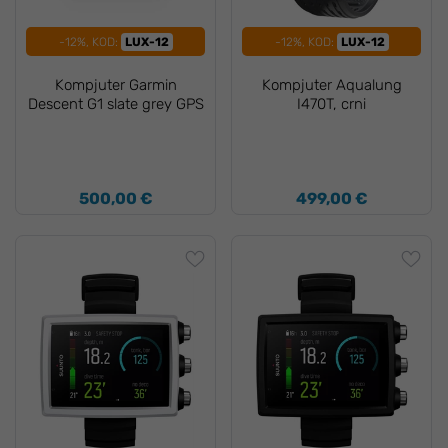
-12%, KOD:
LUX-12
-12%, KOD:
LUX-12
Kompjuter Garmin
Kompjuter Aqualung
Descent G1 slate grey GPS
I470T, crni
500,00 €
499,00 €