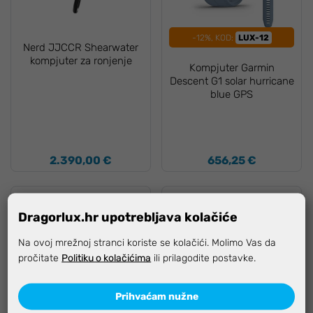
-12%, KOD:
LUX-12
Nerd JJCCR Shearwater
kompjuter za ronjenje
Kompjuter Garmin
Descent G1 solar hurricane
blue GPS
2.390,00 €
656,25 €
Dragorlux.hr upotrebljava kolačiće
Na ovoj mrežnoj stranci koriste se kolačići. Molimo Vas da
pročitate
Politiku o kolačićima
ili prilagodite postavke.
Prihvaćam nužne