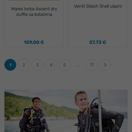
Ventil Sitech Shell ulazni
Mares torba Ascent dry
duffle sa kotačima
159,00 €
57,73 €
1
2
3
4
5
...
17