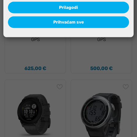
Prilagodi
-12%, KOD:
LUX-12
-12%, KOD:
LUX-12
Prihvaćam sve
Kompjuter Garmin
Kompjuter Garmin
Descent G1 solar black
Descent G1 powder grey
GPS
GPS
625,00 €
500,00 €