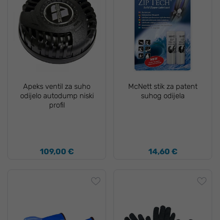
Apeks ventil za suho
McNett stik za patent
odijelo autodump niski
suhog odijela
profil
109,00 €
14,60 €