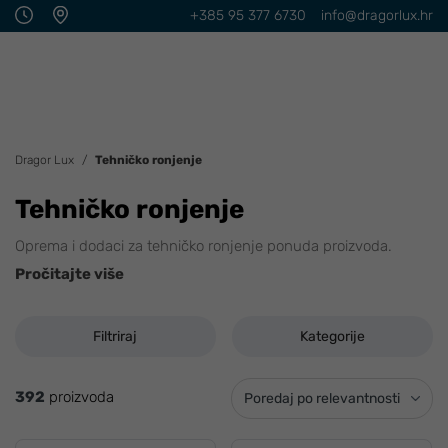
+385 95 377 6730
info@dragorlux.hr
Dragor Lux
Tehničko ronjenje
Tehničko ronjenje
Oprema i dodaci za tehničko ronjenje ponuda proizvoda.
Pročitajte više
Filtriraj
Kategorije
392
proizvoda
Poredaj po relevantnosti