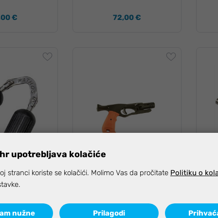
,00 €
72,00 €
hr upotrebljava kolačiće
upno odmah
j stranci koriste se kolačići. Molimo Vas da pročitate
Politiku o kol
Sigalsub ručka sa
stavke.
mehanizmom zelena sa
os duga za Laser
S
narančastom ručkom
ćam nužne
Prilagodi
Prihvać