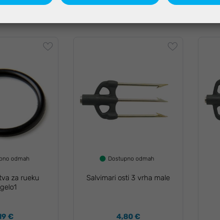
,95 €
90,00 €
upno odmah
Dostupno odmah
tva za rueku
Salvimari osti 3 vrha male
gelo1
,19 €
4,80 €