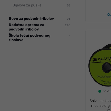
Dijelovi za puške
53
0,
Bove za podvodni ribolov
24
Dodatna oprema za
240
podvodni ribolov
Škola tečaj podvodnog
1
ribolova
Dost
Salvimar ko
mod acid gr
m