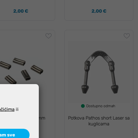
2,00 €
2,00 €
Dostupno odmah
Dostupno odmah
ačićima
ili
alvimar stopica 2,3mm
Potkova Pathos short Laser sa
kuglicama
am sve