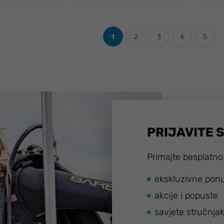
1
2
3
4
5
PRIJAVITE 
Primajte besplatno
ekskluzivne pon
akcije i popuste
savjete stručnja