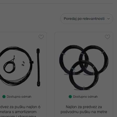
Poredaj po relevantnosti
Dostupno odmah
Dostupno odmah
edvez za pušku najlon 6
Najlon za predvez za
metara s amortizerom
podvodnu pušku na metre
konopom i stopicama