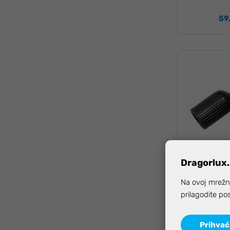
59
Dragorlux.
Dost
Na ovoj mrežno
prilagodite po
Potkova Path
Prihva