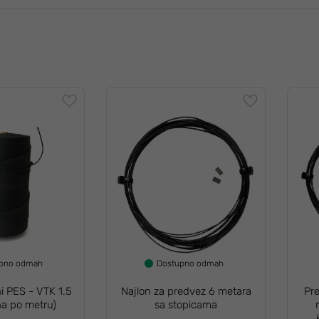
upno odmah
Dostupno odmah
i PES - VTK 1.5
Najlon za predvez 6 metara
Pr
na po metru)
sa stopicama