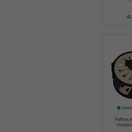
0,
Dost
Pathos 
Horizont