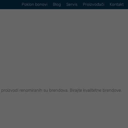
Poklon bonovi
Blog
Servis
Proizvođači
Kontakt
roizvodi renomiranih su brendova. Birajte kvalitetne brendove.