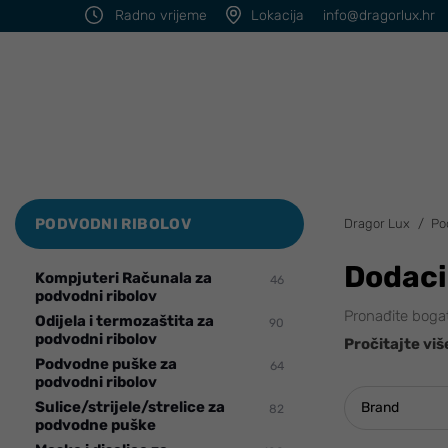
Radno vrijeme
Lokacija
info@dragorlux.hr
PODVODNI RIBOLOV
Dragor Lux
Po
Dodaci
Kompjuteri Računala za
46
podvodni ribolov
Pronađite bogat
Odijela i termozaštita za
90
podvodni ribolov
Pročitajte viš
Podvodne puške za
64
podvodni ribolov
Sulice/strijele/strelice za
Brand
82
podvodne puške