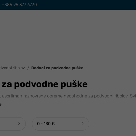
+385 95 377 6730
dvodni ribolov
Dodaci za podvodne puške
 za podvodne puške
 asortiman raznovrsne opreme neophodne za podvodni ribolov. Svi p
e
0 - 130 €