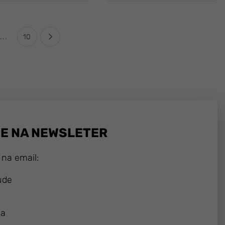
...
10
SE NA NEWSLETER
 na email:
ude
ka