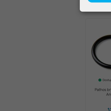
13
Dost
Pathos br
An
1