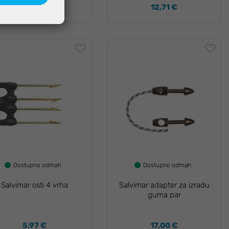
0,30 €
12,71 €
Dostupno odmah
Dostupno odmah
Salvimar osti 4 vrha
Salvimar adapter za izradu
guma par
5,97 €
17,00 €