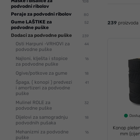
Maske i disalice za
108
podvodni ribolov
Peraje za podvodni ribolov
80
Gume LAŠTIKE za
239
proizvoda
52
podvodne puške
Dodaci za podvodne puške
239
Osti Harpuni -VRHOVI za
44
podvodne puške
Najloni, klješta i stopice
16
za podvodne puške
Ogive/potkove za gume
18
Špaga, ( konopi ) predvezi
41
i amortizeri za podvodne
puške
Mulinel ROLE za
32
podvodne puške
Dost
Dijelovi za samogradnju
18
podvodnih pušaka
Konop pleten
Mehanizmi za podvodne
16
mm (cije
puške