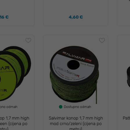
16 €
4,60 €
upno odmah
Dostupno odmah
nop 1,7 mm high
Salvimar konop 1,7 mm high
Pat
een (cijena po
mod crno/zeleni (cijena po
etru)
metru)