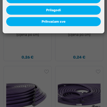
Prilagodi
Dostupno odmah
Dostupno odmah
Prihvaćam sve
C4 guma 16mm siva
C4 guma 14mm siva
(cijena po cm)
(cijena po cm)
0,26 €
0,24 €