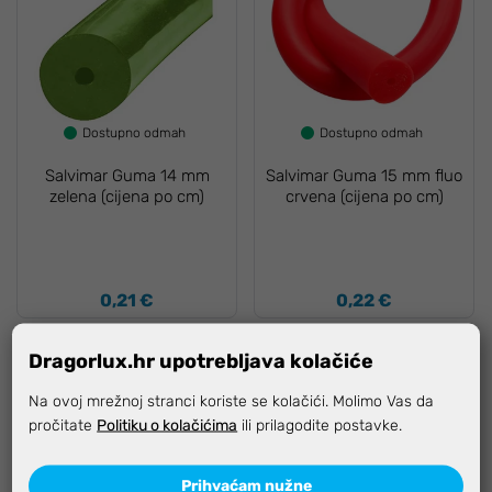
Dostupno odmah
Dostupno odmah
Salvimar Guma 14 mm
Salvimar Guma 15 mm fluo
zelena (cijena po cm)
crvena (cijena po cm)
0,21 €
0,22 €
Dragorlux.hr upotrebljava kolačiće
Na ovoj mrežnoj stranci koriste se kolačići. Molimo Vas da
pročitate
Politiku o kolačićima
ili prilagodite postavke.
Prihvaćam nužne