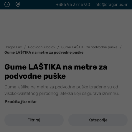
+385 95 377 6730
info@dragorlux.hr
Dragor Lux
Podvodni ribolov
Gume LAŠTIKE za podvodne puške
Gume LAŠTIKA na metre za podvodne puške
Gume LAŠTIKA na metre za
podvodne puške
Gume laštika na metre za podvodne puške izrađene su od
visokokvalitetnog prirodnog lateksa koji osigurava iznimnu
…
Pročitajte više
Filtriraj
Kategorije