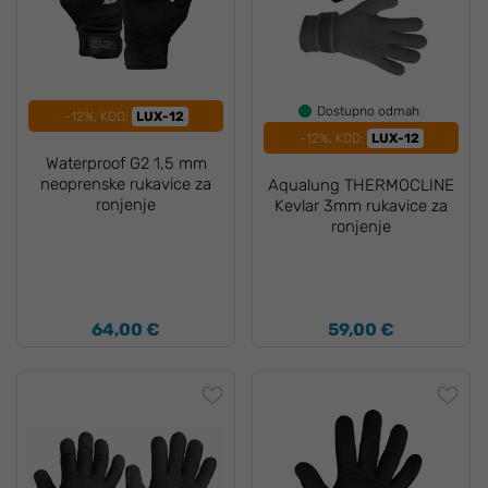
Dostupno odmah
-12%, KOD:
LUX-12
-12%, KOD:
LUX-12
Waterproof G2 1,5 mm
neoprenske rukavice za
Aqualung THERMOCLINE
ronjenje
Kevlar 3mm rukavice za
ronjenje
64,00 €
59,00 €