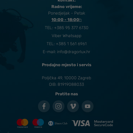
Kontakt:
Radno vrijeme:
Ponedjeljak - Petak
10:00 - 18:00
​h
TEL:
+385 95 377 6730
Viber Whatsapp
TEL: +385 1 561 6961
E-mail:
info@dragorlux.hr
Prodajno mjesto i servis
Poljička 49, 10000 Zagreb
OIB: 81919088033
Pratite nas