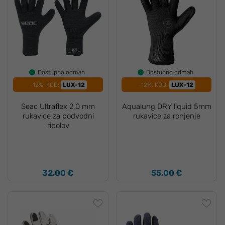
Dostupno odmah
Dostupno odmah
-12%, KOD:
LUX-12
-12%, KOD:
LUX-12
Seac Ultraflex 2,0 mm
Aqualung DRY liquid 5mm
rukavice za podvodni
rukavice za ronjenje
ribolov
32,00 €
55,00 €