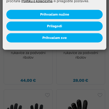
pročitate
Politiku o kolačićima
ili prilagodite postavke.
Prihvaćam nužne
Prilagodi
Dostupno odmah
Dostupno odmah
Prihvaćam sve
-12%, KOD:
LUX-12
-12%, KOD:
LUX-12
Seac Ultraflex 5,0 mm
Seac Comfort 3 mm
rukavice za podvodni
rukavice za podvodni
ribolov
ribolov
44,00 €
28,00 €