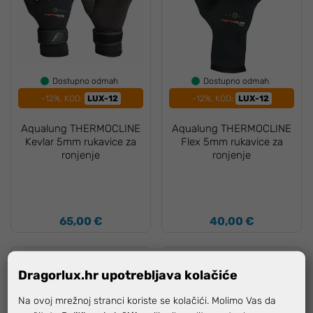
Dostupno odmah
Dostupno odmah
-12%, KOD:
LUX-12
-12%, KOD:
LUX-12
Aqualung THERMOCLINE
Aqualung THERMOCLINE
Kevlar 5mm rukavice za
Flex 5mm rukavice za
ronjenje
ronjenje
65,00 €
40,00 €
Dragorlux.hr upotrebljava kolačiće
Na ovoj mrežnoj stranci koriste se kolačići. Molimo Vas da