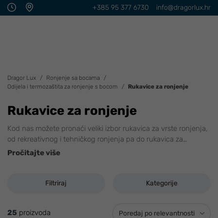
+385 95 377 6730
info@dragorlux.hr
Dragor Lux
Ronjenje sa bocama
Odijela i termozaštita za ronjenje s bocom
Rukavice za ronjenje
Rukavice za ronjenje
Kod nas možete pronaći veliki izbor rukavica za vrste ronjenja,
od rekreativnog i tehničkog ronjenja pa do rukavica za
…
Pročitajte više
Filtriraj
Kategorije
25
proizvoda
Poredaj po relevantnosti