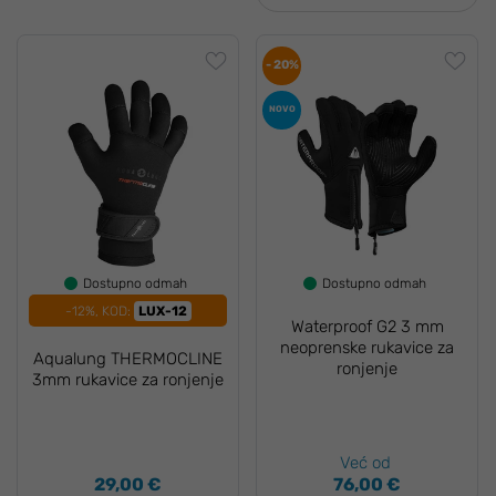
- 20%
NOVO
Dostupno odmah
Dostupno odmah
-12%, KOD:
LUX-12
Waterproof G2 3 mm
neoprenske rukavice za
Aqualung THERMOCLINE
ronjenje
3mm rukavice za ronjenje
Već od
29,00 €
76,00 €