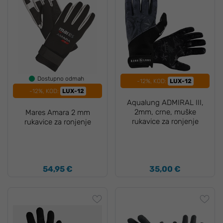
Dostupno odmah
-12%, KOD:
LUX-12
-12%, KOD:
LUX-12
Aqualung ADMIRAL III,
2mm, crne, muške
Mares Amara 2 mm
rukavice za ronjenje
rukavice za ronjenje
54,95 €
35,00 €