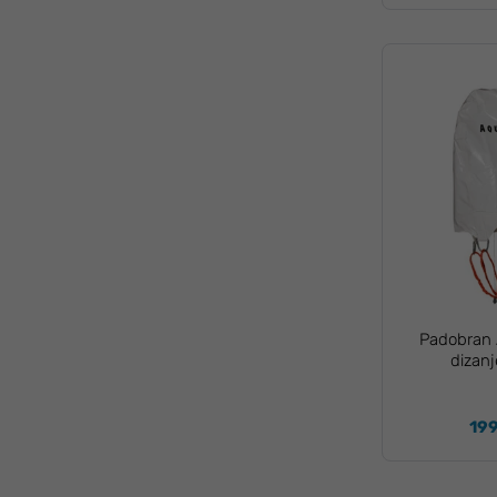
Padobran 
dizan
199