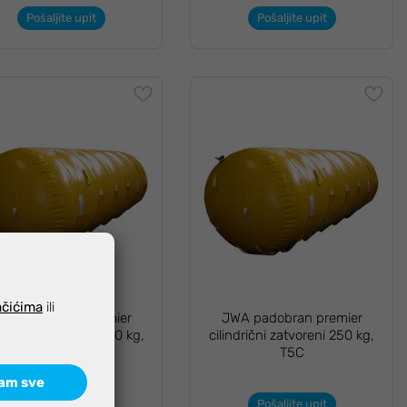
Pošaljite upit
Pošaljite upit
ačićima
ili
WA padobran premier
JWA padobran premier
indrični zatvoreni 500 kg,
cilindrični zatvoreni 250 kg,
T10C
T5C
am sve
Pošaljite upit
Pošaljite upit