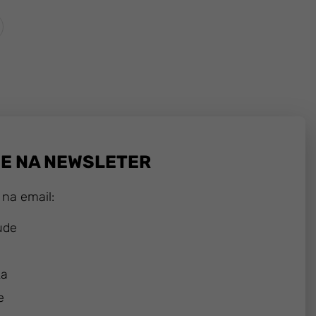
SE NA NEWSLETER
 na email:
ude
ka
e