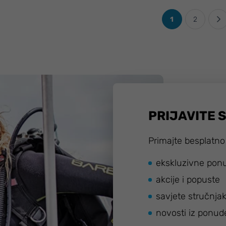
1
2
PRIJAVITE 
Primajte besplatno
ekskluzivne pon
akcije i popuste
savjete stručnja
novosti iz ponud