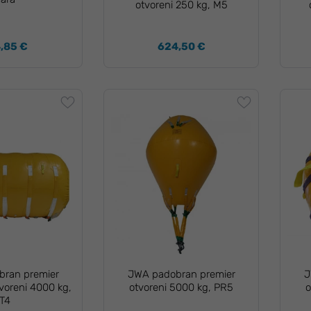
otvoreni 250 kg, M5
,85 €
624,50 €
ran premier
JWA padobran premier
J
atvoreni 4000 kg,
otvoreni 5000 kg, PR5
o
T4