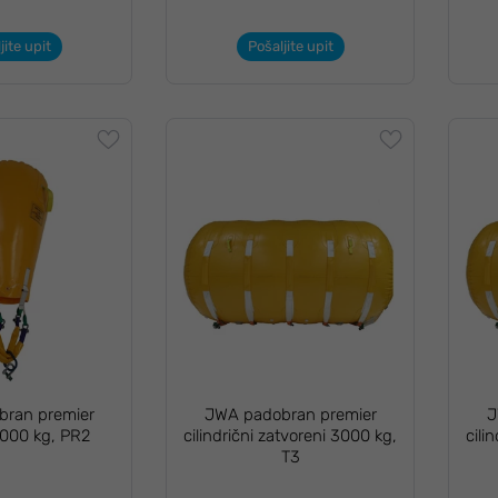
jite upit
Pošaljite upit
ran premier
JWA padobran premier
J
2000 kg, PR2
cilindrični zatvoreni 3000 kg,
cili
T3