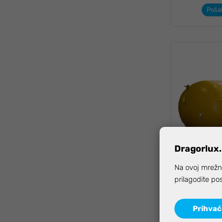
Pošal
Dragorlux.
Na ovoj mrežno
JWA padob
prilagodite po
cilindrični z
Prihva
Pošal