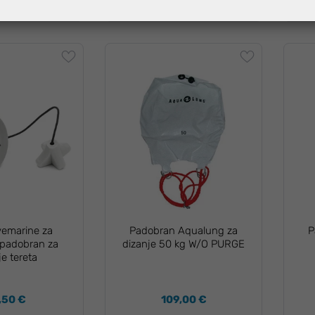
ivemarine za
Padobran Aqualung za
P
padobran za
dizanje 50 kg W/O PURGE
je tereta
,50 €
109,00 €