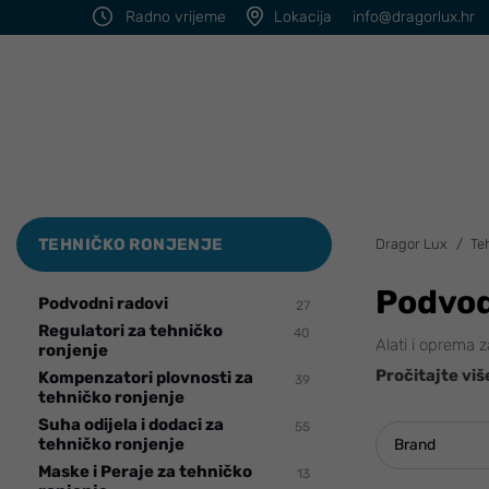
Radno vrijeme
Lokacija
info@dragorlux.hr
TEHNIČKO RONJENJE
Dragor Lux
Te
Podvod
Podvodni radovi
27
Regulatori za tehničko
40
Alati i oprema
ronjenje
Pročitajte viš
Kompenzatori plovnosti za
39
tehničko ronjenje
Suha odijela i dodaci za
55
tehničko ronjenje
Brand
Maske i Peraje za tehničko
13