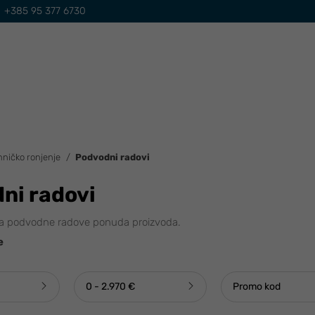
+385 95 377 6730
hničko ronjenje
Podvodni radovi
ni radovi
 za podvodne radove ponuda proizvoda.
e
0 - 2.970 €
Promo kod