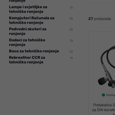
ronjenje
Lampe i svjetiljke za
16
tehničko ronjenje
Kompjuteri Računala za
27
proizvoda
25
tehničko ronjenje
Podvodni skuteri za
32
ronjenje
Dodaci za tehničko
76
ronjenje
Boce za tehničko ronjenje
62
Rebreather CCR za
19
tehničko ronjenje
Dost
Pretakalica
sa DIN kone
b