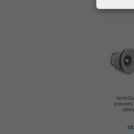
Ventil D
podvodni 
dizan
52