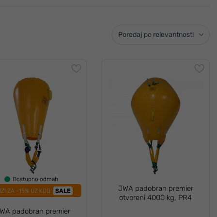
Poredaj po relevantnosti
Dostupno odmah
JWA padobran premier
IZI ZA -15% UZ KOD:
SALE
otvoreni 4000 kg, PR4
WA padobran premier