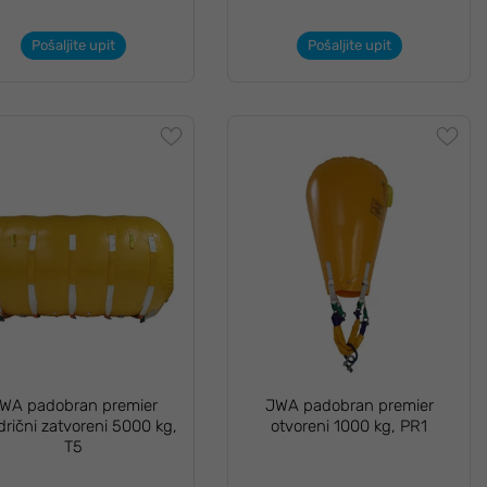
Pošaljite upit
Pošaljite upit
WA padobran premier
JWA padobran premier
ndrični zatvoreni 5000 kg,
otvoreni 1000 kg, PR1
T5