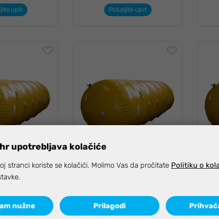
jite upit
Pošaljite upit
hr upotrebljava kolačiće
j stranci koriste se kolačići. Molimo Vas da pročitate
Politiku o kol
ran premier
JWA padobran premier
J
stavke.
atvoreni 2000 kg,
cilindrični zatvoreni 1000 kg,
cil
T2
T1
ćam nužne
Prilagodi
Prihvać
jite upit
Pošaljite upit