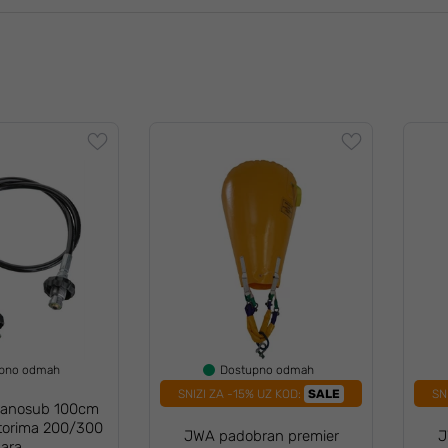
upno odmah
Dostupno odmah
SNIZI ZA -15% UZ KOD:
SALE
SN
 Sanosub 100cm
ktorima 200/300
JWA padobran premier
J
ara