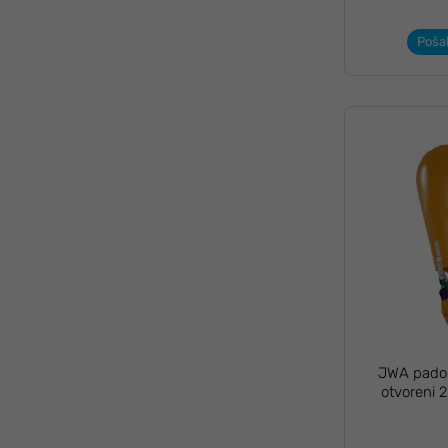
Pošal
JWA padob
otvoreni 