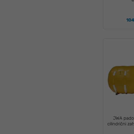
104
JWA padob
cilindrični z