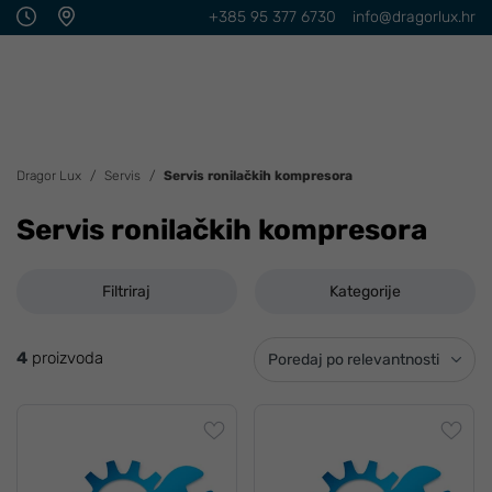
+385 95 377 6730
info@dragorlux.hr
Dragor Lux
Servis
Servis ronilačkih kompresora
Servis ronilačkih kompresora
Filtriraj
Kategorije
4
proizvoda
Poredaj po relevantnosti