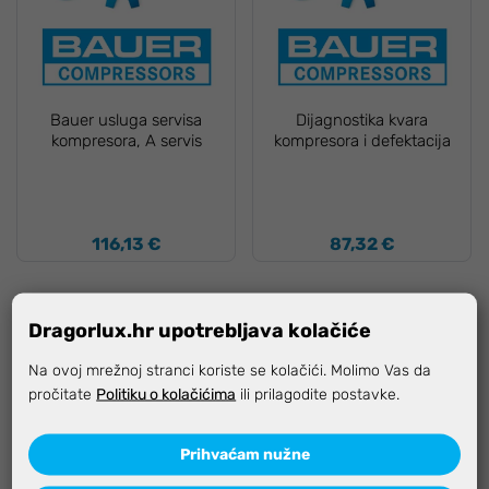
Bauer usluga servisa
Dijagnostika kvara
kompresora, A servis
kompresora i defektacija
116,13 €
87,32 €
Dragorlux.hr upotrebljava kolačiće
Na ovoj mrežnoj stranci koriste se kolačići. Molimo Vas da
pročitate
Politiku o kolačićima
ili prilagodite postavke.
Prihvaćam nužne