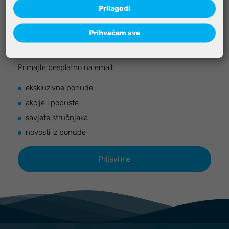
Prilagodi
Prihvaćam sve
PRIJAVITE SE NA NEWSLETER
Primajte besplatno na email:
ekskluzivne ponude
akcije i popuste
savjete stručnjaka
novosti iz ponude