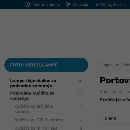
Radno vrijeme
Lokacija
info@dragorlux.hr
FOTO I VIDEO, LAMPE
Dragor Lux
Fo
Portov
Lampe i bljeskalice za
38
podvodno snimanje
Foto i video, l
Podvodna kućišta za
46
ronjenje
Pročitajte viš
Kućišta za akcijske
5
kamere
Brand
Kućišta za DSLR kamere
2
Kućišta za mirrorless
8