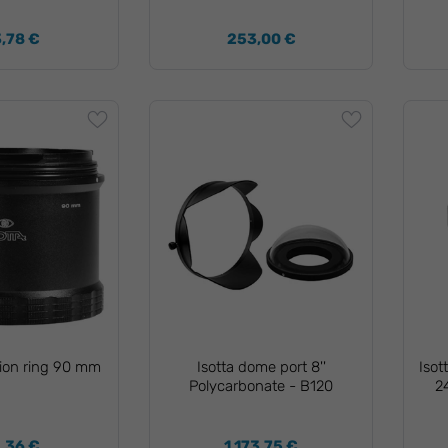
,78 €
253,00 €
sion ring 90 mm
Isotta dome port 8''
Isot
Polycarbonate - B120
2
,36 €
1.173,75 €