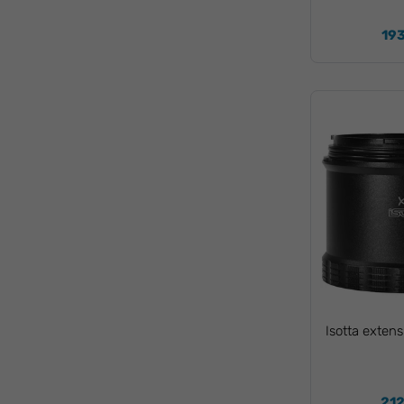
193
Isotta exten
212