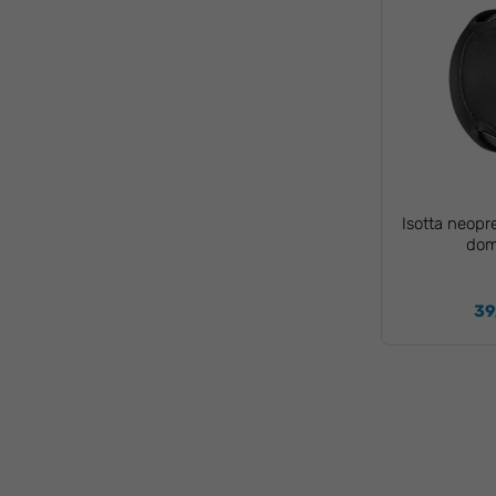
Isotta neopr
dom
39