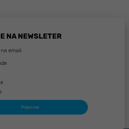
SE NA NEWSLETER
 na email:
ude
ka
e