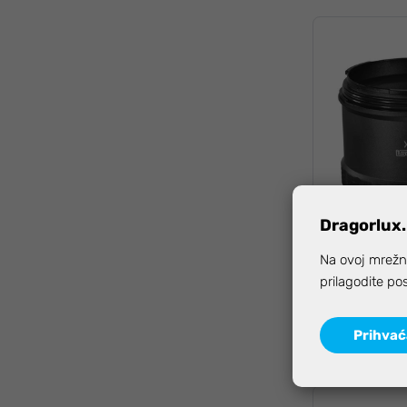
Dragorlux.
Isotta extens
Na ovoj mrežno
B
prilagodite po
199
Prihva