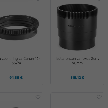
ta zoom ring za Canon 16-
Isotta prsten za fokus Sony
35/f4
90mm
91,58 €
118,12 €