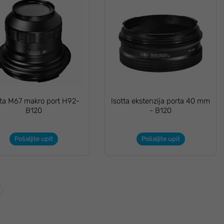
tta M67 makro port H92-
Isotta ekstenzija porta 40 mm
B120
- B120
Pošaljite upit
Pošaljite upit