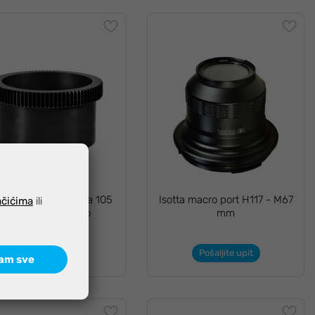
tta Focus ring Sigma 105
Isotta macro port H117 - M67
ačićima
ili
f/2.8 EX DG macro
mm
Pošaljite upit
142,01 €
am sve