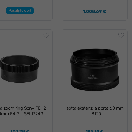
Pošaljite upit
1.008,69 €
ta zoom ring Sony FE 12-
Isotta ekstenzija porta 60 mm
4mm F4 G - SEL1224G
- B120
120,78 €
195,10 €