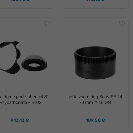
ta dome port spherical 8ˇ
Isotta zoom ring Sony FE 24-
Polycarbonate - B102
70 mm f/2.8 GM
913,13 €
109,50 €