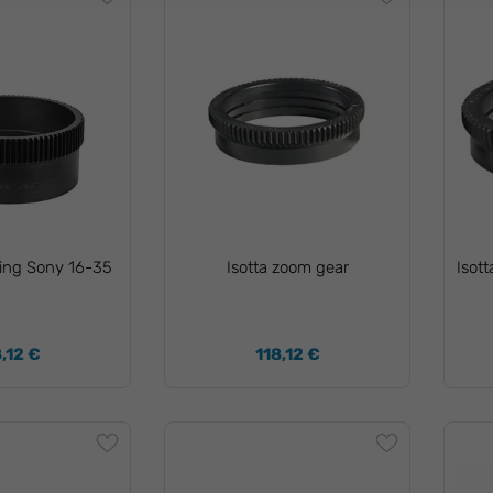
ring Sony 16-35
Isotta zoom gear
Isot
8,12 €
118,12 €