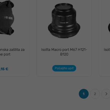
enska zaštita za
Isotta Macro port M67 H121-
Iso
e port
B120
Pošaljite upit
,15 €
1
2