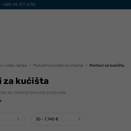
+385 95 377 6730
to i video, lampe
Podvodna kućišta za ronjenje
Portovi za kućišta
i za kućišta
ampe za ronjenje ponuda proizvoda.
e
30 - 1.740 €