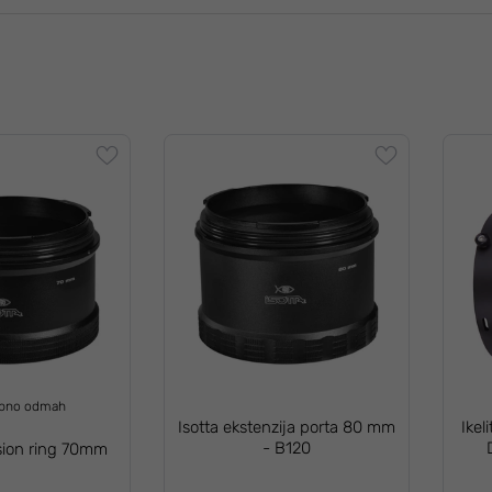
upno odmah
Isotta ekstenzija porta 80 mm
Ikel
- B120
nsion ring 70mm