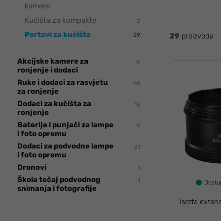
kamere
Kućišta za kompakte
2
Portovi za kućišta
29
29
proizvoda
Akcijske kamere za
8
ronjenje i dodaci
Ruke i dodaci za rasvjetu
69
za ronjenje
Dodaci za kučišta za
16
ronjenje
Baterije i punjači za lampe
9
i foto opremu
Dodaci za podvodne lampe
21
i foto opremu
Dronovi
1
Škola tečaj podvodnog
1
Dost
snimanja i fotografije
Isotta exte