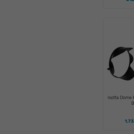
Isotta Dome P
B
1.73