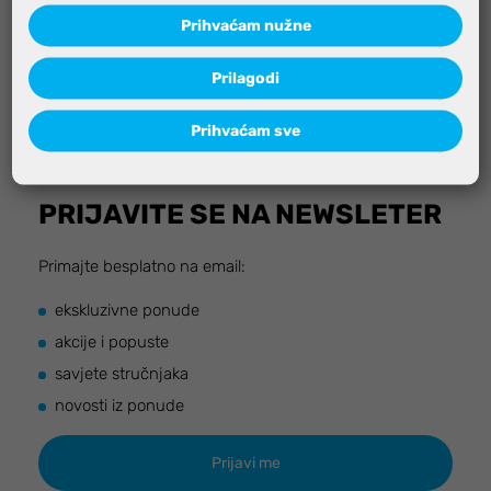
Prihvaćam nužne
Prilagodi
Prihvaćam sve
PRIJAVITE SE NA NEWSLETER
Primajte besplatno na email:
ekskluzivne ponude
akcije i popuste
savjete stručnjaka
novosti iz ponude