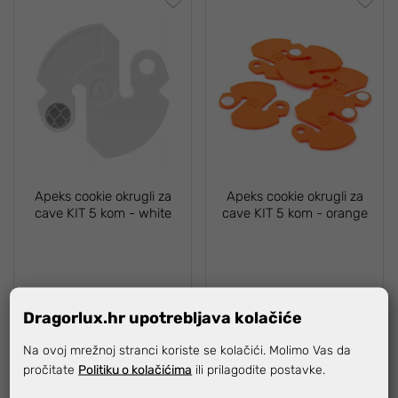
Apeks cookie okrugli za
Apeks cookie okrugli za
cave KIT 5 kom - white
cave KIT 5 kom - orange
6,64 €
6,64 €
Dragorlux.hr upotrebljava kolačiće
Na ovoj mrežnoj stranci koriste se kolačići. Molimo Vas da
pročitate
Politiku o kolačićima
ili prilagodite postavke.