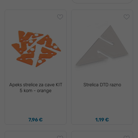
Apeks strelice za cave KIT
Strelica DTD razno
5 kom - orange
7,96 €
1,19 €