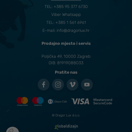
TEL:
+385 95 377 6730
Viber Whatsapp
TEL: +385 1 561 6961
E-mail:
info@dragorlux.hr
Prodajno mjesto i servis
Poljička 49, 10000 Zagreb
OIB: 81919088033
Pratite nas
© Dragor Lux d.o.o.