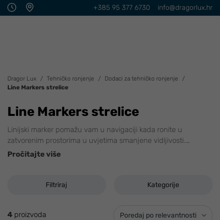
+385 95 377 6730
info@dragorlux.hr
Dragor Lux
Tehničko ronjenje
Dodaci za tehničko ronjenje
Line Markers strelice
Line Markers strelice
Linijski marker pomažu vam u navigaciji kada ronite u
zatvorenim prostorima u uvjetima smanjene vidljivosti.
…
Pročitajte više
Filtriraj
Kategorije
4
proizvoda
Poredaj po relevantnosti