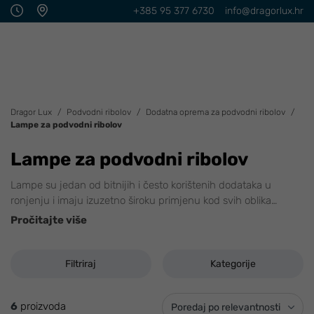
+385 95 377 6730
info@dragorlux.hr
Dragor Lux
Podvodni ribolov
Dodatna oprema za podvodni ribolov
Lampe za podvodni ribolov
Lampe za podvodni ribolov
Lampe su jedan od bitnijih i često korištenih dodataka u
ronjenju i imaju izuzetno široku primjenu kod svih oblika
…
Pročitajte više
Filtriraj
Kategorije
6
proizvoda
Poredaj po relevantnosti