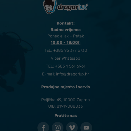
Kontakt:
Radno vrijeme:
Ponedjeljak - Petak
10:00 - 18:00
​h
TEL:
+385 95 377 6730
Viber Whatsapp
TEL: +385 1 561 6961
E-mail:
info@dragorlux.hr
Prodajno mjesto i servis
Poljička 49, 10000 Zagreb
OIB: 81919088033
Pratite nas