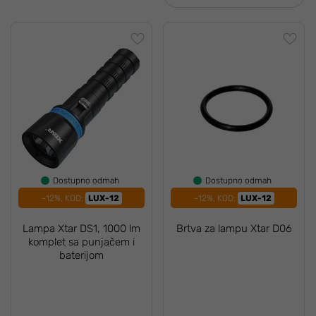
Dostupno odmah
Dostupno odmah
-12%, KOD:
LUX-12
-12%, KOD:
LUX-12
Lampa Xtar DS1, 1000 lm
Brtva za lampu Xtar D06
komplet sa punjačem i
baterijom