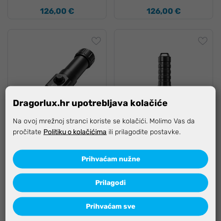
126,00 €
126,00 €
Dragorlux.hr upotrebljava kolačiće
Na ovoj mrežnoj stranci koriste se kolačići. Molimo Vas da
pročitate
Politiku o kolačićima
ili prilagodite postavke.
Dostupno odmah
Dostupno odmah
-12%, KOD:
LUX-12
-12%, KOD:
LUX-12
Prihvaćam nužne
Lampa Xtar D26, 2800 lm
Lampa Xtar DH1, 1600 lm
Prilagodi
komplet sa baterijom
komplet sa punjačem i
baterijom
Prihvaćam sve