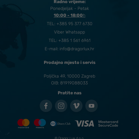
Radno vrijeme:
Ponedjeljak - Petak
10:00 - 18:00
​h
TEL:
+385 95 377 6730
Viber Whatsapp
TEL: +385 1 561 6961
E-mail:
info@dragorlux.hr
Prodajno mjesto i servis
Poljička 49, 10000 Zagreb
OIB: 81919088033
Pratite nas
© Dragor Lux d.o.o.