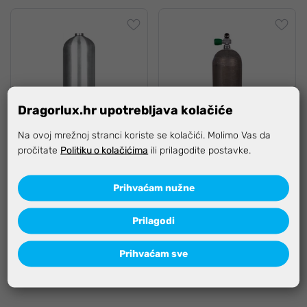
Dragorlux.hr upotrebljava kolačiće
Na ovoj mrežnoj stranci koriste se kolačići. Molimo Vas da
pročitate
Politiku o kolačićima
ili prilagodite postavke.
Boca 11,1 lit MES
Boca 11,1 lit MES
Prihvaćam nužne
aluminijska dirty beast bez
aluminijska dirty beast
ventila
M26 mono ventilom
Prilagodi
Prihvaćam sve
360,00 €
412,00 €