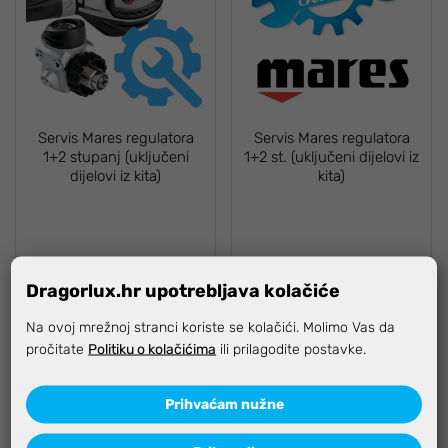
Servis Mares regulatora
Servis Mares regulatora
1+2 stupanj (uključeni
1+2 st. (uključeni dijelovi iz
dijelovi iz kita)
kita)
95,00 €
87,50 €
Dragorlux.hr upotrebljava kolačiće
Na ovoj mrežnoj stranci koriste se kolačići. Molimo Vas da
pročitate
Politiku o kolačićima
ili prilagodite postavke.
Prihvaćam nužne