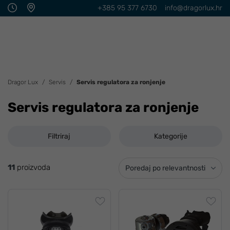
+385 95 377 6730
info@dragorlux.hr
Dragor Lux
Servis
Servis regulatora za ronjenje
Servis regulatora za ronjenje
Filtriraj
Kategorije
11
proizvoda
Poredaj po relevantnosti