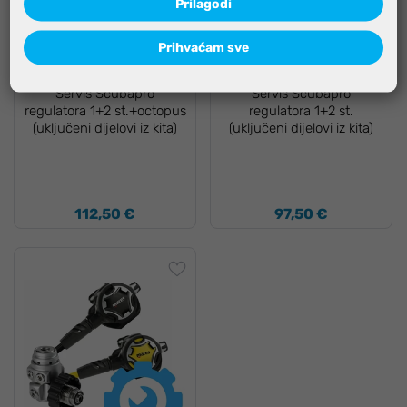
Prilagodi
Prihvaćam sve
Servis Scubapro
Servis Scubapro
regulatora 1+2 st.+octopus
regulatora 1+2 st.
(uključeni dijelovi iz kita)
(uključeni dijelovi iz kita)
112,50 €
97,50 €