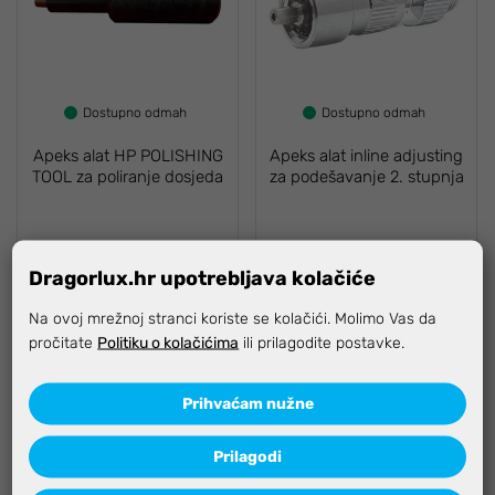
Dostupno odmah
Dostupno odmah
Apeks alat HP POLISHING
Apeks alat inline adjusting
TOOL za poliranje dosjeda
za podešavanje 2. stupnja
Dragorlux.hr upotrebljava kolačiće
40,62 €
120,14 €
Na ovoj mrežnoj stranci koriste se kolačići. Molimo Vas da
pročitate
Politiku o kolačićima
ili prilagodite postavke.
Prihvaćam nužne
Prilagodi