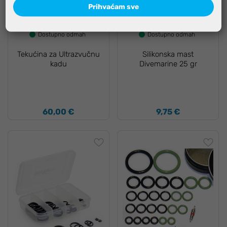
Prihvaćam sve
Dostupno odmah
Dostupno odmah
Tekućina za Ultrazvučnu
Silikonska mast
kadu
Divemarine 25 gr
60,00 €
9,75 €