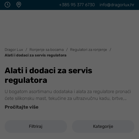
+385 95 377 6730
info@dragorlux.hr
Dragor Lux
Ronjenje sa bocama
Regulatori za ronjenje
Alati i dodaci za servis regulatora
Alati i dodaci za servis
regulatora
U bogatom asortimanu dodataka i alata za regulatore pronaći
ćete silikonsku mast, tekućine za ultrazvučnu kadu, brtve,
…
Pročitajte više
Filtriraj
Kategorije