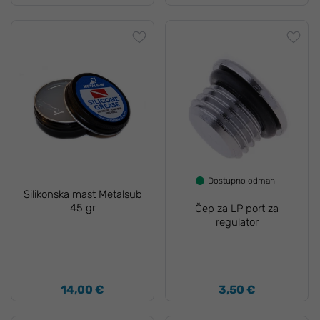
Dostupno odmah
Silikonska mast Metalsub
45 gr
Čep za LP port za
regulator
14,00 €
3,50 €