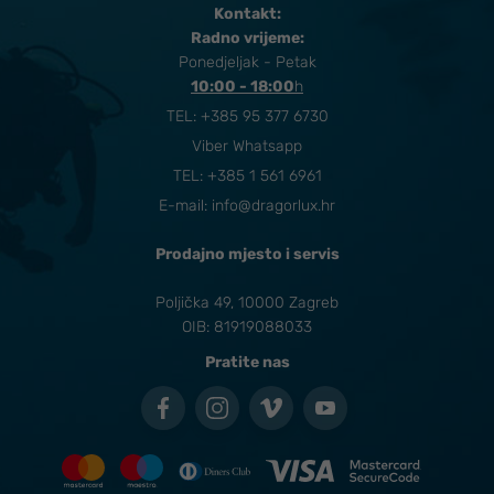
Kontakt:
Radno vrijeme:
Ponedjeljak - Petak
10:00 - 18:00
​h
TEL:
+385 95 377 6730
Viber Whatsapp
TEL: +385 1 561 6961
E-mail:
info@dragorlux.hr
Prodajno mjesto i servis
Poljička 49, 10000 Zagreb
OIB: 81919088033
Pratite nas