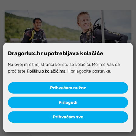
Dragorlux.hr upotrebljava kolačiće
Na ovoj mrežnoj stranci koriste se kolačići. Molimo Vas da
pročitate
Politiku o kolačićima
ili prilagodite postavke.
PRIJAVITE SE NA NEWSLETER
Prihvaćam nužne
Primajte besplatno na email:
Prilagodi
ekskluzivne ponude
Prihvaćam sve
akcije i popuste
savjete stručnjaka