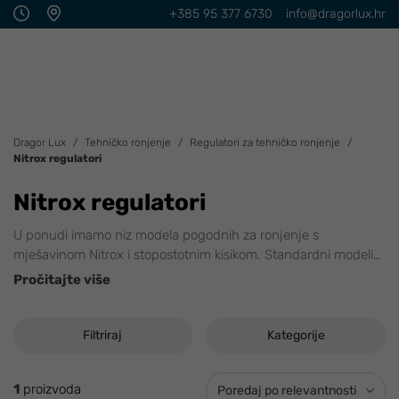
+385 95 377 6730
info@dragorlux.hr
Dragor Lux
Tehničko ronjenje
Regulatori za tehničko ronjenje
Nitrox regulatori
Nitrox regulatori
U ponudi imamo niz modela pogodnih za ronjenje s
mješavinom Nitrox i stopostotnim kisikom. Standardni modeli
…
Pročitajte više
Filtriraj
Kategorije
1
proizvoda
Poredaj po relevantnosti