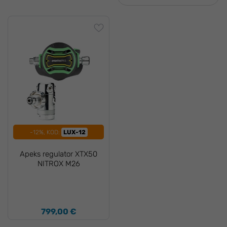
-12%, KOD:
LUX-12
Apeks regulator XTX50
NITROX M26
799,00 €