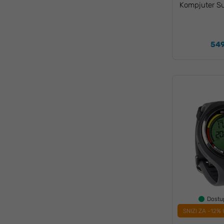
Kompjuter S
549
Dost
SNIZI ZA -12%