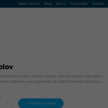
Poklon bonovi
Blog
Servis
Proizvođači
Kontakt
olov
ji konstantno mjeri vrijeme i dubinu. Zadnjih godina i napretkom
jama i danas su sve popularniji. Od odatnih funkcija najbitnija
…
+ Prikaži sve opcije
i ribolov