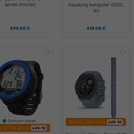
apnea crno/sivi
Aqualung kompjuter I300C,
sivi
299,00 €
419,00 €
Dostupno odmah
SNIZI ZA -12% UZ KOD:
LUX-12
ZI ZA -12% UZ KOD:
LUX-12