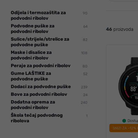
Odijela i termozaštita za
90
podvodni ribolov
Podvodne puške za
64
46
proizvoda
podvodni ribolov
Sulice/strijele/strelice za
82
podvodne puške
Maske i disalice za
108
podvodni ribolov
Peraje za podvodni ribolov
80
Gume LAŠTIKE za
52
podvodne puške
Dodaci za podvodne puške
239
Bove za podvodni ribolov
24
Dodatna oprema za
240
podvodni ribolov
Škola tečaj podvodnog
1
ribolova
Dost
SNIZI ZA -12%