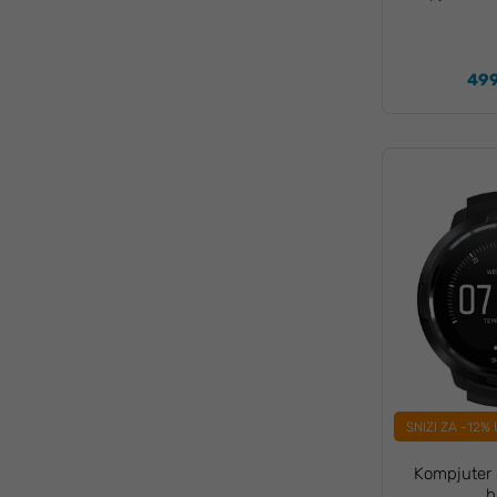
499
SNIZI ZA -12%
Kompjuter 
b