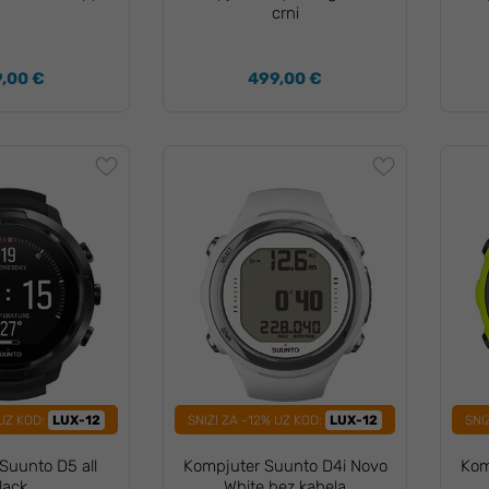
crni
,00 €
499,00 €
 UZ KOD:
LUX-12
SNIZI ZA -12% UZ KOD:
LUX-12
SNI
Suunto D5 all
Kompjuter Suunto D4i Novo
Kom
lack
White bez kabela