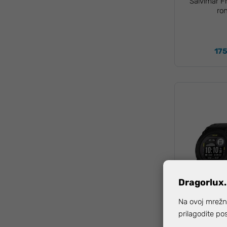
Salvimar F
ro
175
Dragorlux.
Na ovoj mrežno
SNIZI ZA -12%
prilagodite po