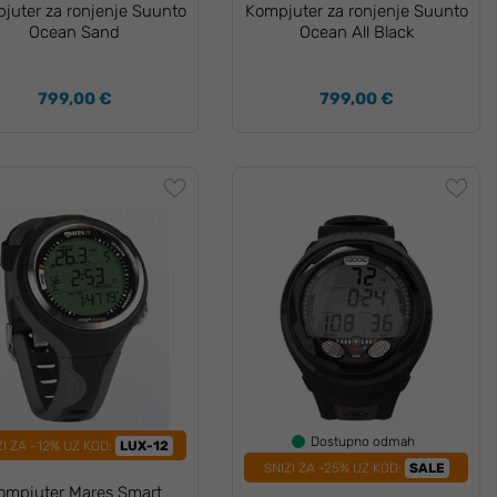
juter za ronjenje Suunto
Kompjuter za ronjenje Suunto
Ocean Sand
Ocean All Black
799,00 €
799,00 €
Dostupno odmah
ZI ZA -12% UZ KOD:
LUX-12
SNIZI ZA -25% UZ KOD:
SALE
ompjuter Mares Smart