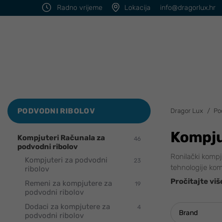
Radno vrijeme
Lokacija
info@dragorlux.hr
PODVODNI RIBOLOV
Dragor Lux
Po
Kompju
Kompjuteri Računala za
46
podvodni ribolov
Ronilački kompj
Kompjuteri za podvodni
23
tehnologije kom
ribolov
Pročitajte viš
Remeni za kompjutere za
19
podvodni ribolov
Dodaci za kompjutere za
4
Brand
podvodni ribolov