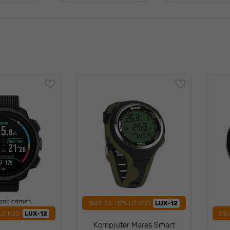
upno odmah
SNIZI ZA -12% UZ KOD:
LUX-12
 UZ KOD:
LUX-12
SNI
Kompjuter Mares Smart