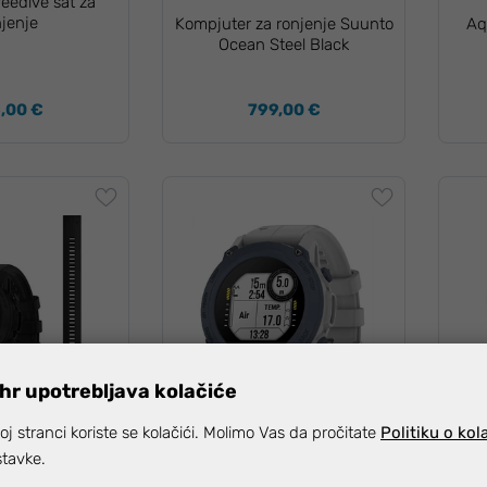
reedive sat za
njenje
Kompjuter za ronjenje Suunto
Aq
Ocean Steel Black
,00 €
799,00 €
hr upotrebljava kolačiće
j stranci koriste se kolačići. Molimo Vas da pročitate
Politiku o kol
 UZ KOD:
LUX-12
SNIZI ZA -12% UZ KOD:
LUX-12
SNI
stavke.