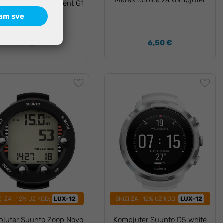
Mares torbica za kompjuter
juter Garmin Descent G1
slate grey GPS
am sve
500,00 €
6,50 €
ZI ZA -12% UZ KOD:
LUX-12
SNIZI ZA -12% UZ KOD:
LUX-12
juter Suunto Zoop Novo
Kompjuter Suunto D5 white