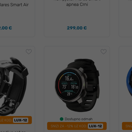
apnea Crni
ares Smart Air
,00 €
299,00 €
Dostupno odmah
 UZ KOD:
LUX-12
SNIZI ZA -12% UZ KOD:
LUX-12
SNI