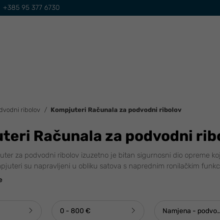
+385 95 377 6730
dvodni ribolov
Kompjuteri Računala za podvodni ribolov
teri Računala za podvodni rib
uter za podvodni ribolov izuzetno je bitan sigurnosni dio opreme ko
pjuteri su napravljeni u obliku satova s naprednim ronilačkim funkci
e
0 - 800 €
Namjena - podvodn