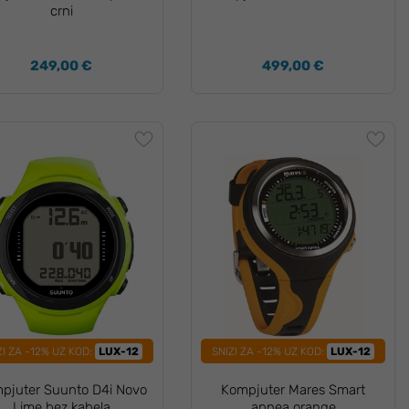
crni
249,00 €
499,00 €
ZI ZA -12% UZ KOD:
LUX-12
SNIZI ZA -12% UZ KOD:
LUX-12
pjuter Suunto D4i Novo
Kompjuter Mares Smart
Lime bez kabela
apnea orange