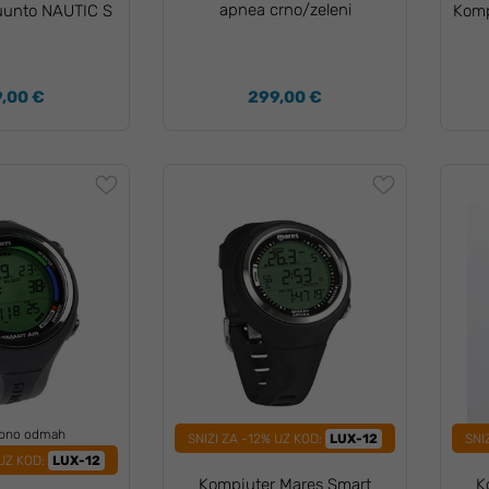
apnea crno/zeleni
uunto NAUTIC S
Komp
,00 €
299,00 €
upno odmah
SNIZI ZA -12% UZ KOD:
LUX-12
SNI
 UZ KOD:
LUX-12
Kompjuter Mares Smart
K