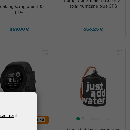
Kompjuter Garmin Descent G1
solar hurricane blue GPS
ualung kompjuter i100,
plavi
269,00 €
656,25 €
ačićima
ili
Dostupno odmah
ZI ZA -12% UZ KOD:
LUX-12