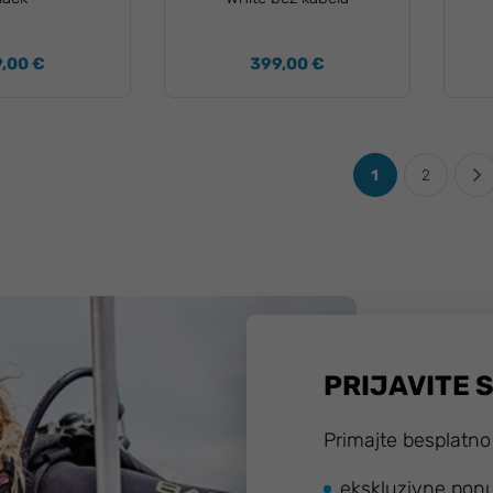
,00 €
399,00 €
1
2
PRIJAVITE 
Primajte besplatno
ekskluzivne pon