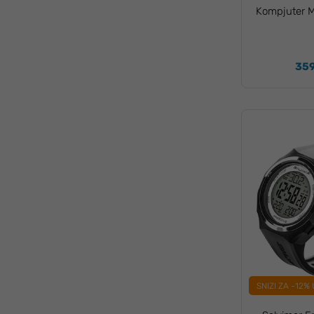
Kompjuter M
359
SNIZI ZA -12%