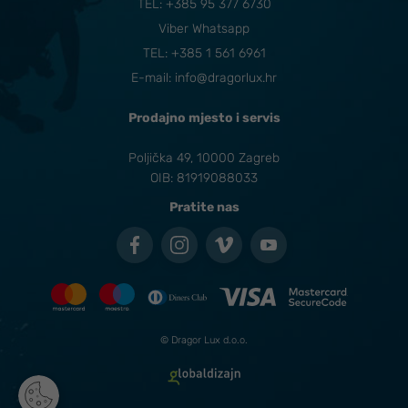
TEL:
+385 95 377 6730
Viber Whatsapp
TEL: +385 1 561 6961
E-mail:
info@dragorlux.hr
Prodajno mjesto i servis
Poljička 49, 10000 Zagreb
OIB: 81919088033
Pratite nas
© Dragor Lux d.o.o.