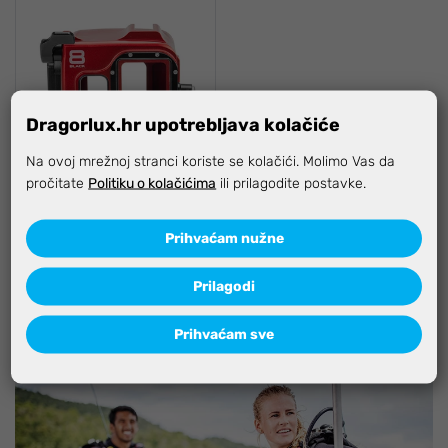
Dragorlux.hr upotrebljava kolačiće
Na ovoj mrežnoj stranci koriste se kolačići. Molimo Vas da
pročitate
Politiku o kolačićima
ili prilagodite postavke.
Isotta kućište za Gopro 8
black
Prihvaćam nužne
Prilagodi
564,07 €
Prihvaćam sve