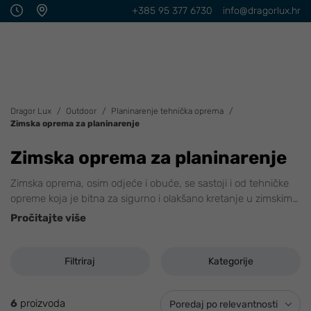
+385 95 377 6730
info@dragorlux.hr
Dragor Lux
Outdoor
Planinarenje tehnička oprema
Zimska oprema za planinarenje
Zimska oprema za planinarenje
Zimska oprema, osim odjeće i obuće, se sastoji i od tehničke
opreme koja je bitna za sigurno i olakšano kretanje u zimskim
…
Pročitajte više
Filtriraj
Kategorije
6
proizvoda
Poredaj po relevantnosti