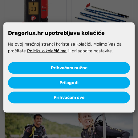
Dragorlux.hr upotrebljava kolačiće
Na ovoj mrežnoj stranci koriste se kolačići. Molimo Vas da
pročitate
Politiku o kolačićima
ili prilagodite postavke.
Arva Lavinski
Arva lavinska sonda Raid
primopredajnik Neo Pro
2.40
Prihvaćam nužne
Prilagodi
291,99 €
46,45 €
Prihvaćam sve