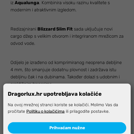
iz
Aqualunga
. Kombinira visoku razinu kvalitete s
modernim i atraktivnim izgledom.
Redizajnirani
Blizzard Slim Fit
sada uključuje novi
cargo džep s velikim otvorom i integriranom mrežicom za
odvod vode.
Odijelo je izrađeno od komprimiranog neoprena debljine
4 mm, što smanjuje dodatnu plovnost i zadržava istu
debljinu čak i na dubinama. Također dolazi s udobnim i
praktičnim tregerima.
Dragorlux.hr upotrebljava kolačiće
Na ovoj mrežnoj stranci koriste se kolačići. Molimo Vas da
pročitate
Politiku o kolačićima
ili prilagodite postavke.
Značajke
Prihvaćam nužne