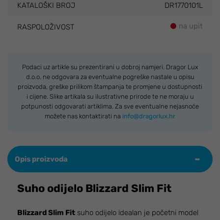
KATALOŠKI BROJ
DR1770101L
na upit
RASPOLOŽIVOST
Podaci uz artikle su prezentirani u dobroj namjeri. Dragor Lux
d.o.o. ne odgovara za eventualne pogreške nastale u opisu
proizvoda, greške prilikom štampanja te promjene u dostupnosti
i cijene. Slike artikala su ilustrativne prirode te ne moraju u
potpunosti odgovarati artiklima. Za sve eventualne nejasnoće
možete nas kontaktirati na
info@dragorlux.hr
Opis proizvoda
Suho odijelo Blizzard Slim Fit
Blizzard Slim Fit
suho odijelo idealan je početni model