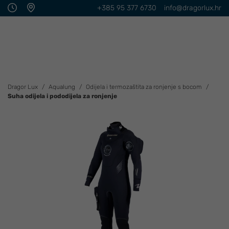
+385 95 377 6730
info@dragorlux.hr
Dragor Lux
Aqualung
Odijela i termozaštita za ronjenje s bocom
Suha odijela i pododijela za ronjenje