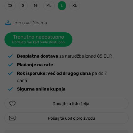
XS
S
M
ML
L
XL
Info o veličinama
Trenutno nedostupno
Podsjeti me kad bude dostupno
Besplatna dostava
za narudžbe iznad 85 EUR
Plaćanje na rate
Rok isporuke:
već od drugog dana
pa do 7
dana
Sigurna online kupnja
Dodajte u listu želja
Pošaljite upit o proizvodu