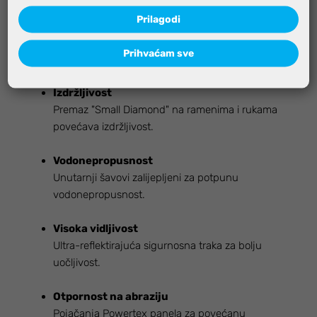
Prilagodi
Ekološki prihvatljiv
Neopren bez PAH-a (policikličkih aromatskih
Prihvaćam sve
ugljikovodika).
Izdržljivost
Premaz "Small Diamond" na ramenima i rukama
povećava izdržljivost.
Vodonepropusnost
Unutarnji šavovi zalijepljeni za potpunu
vodonepropusnost.
Visoka vidljivost
Ultra-reflektirajuća sigurnosna traka za bolju
uočljivost.
Otpornost na abraziju
Pojačanja Powertex panela za povećanu