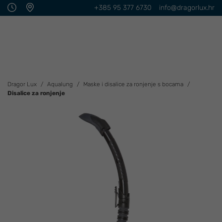
+385 95 377 6730
info@dragorlux.hr
Dragor Lux
Aqualung
Maske i disalice za ronjenje s bocama
Disalice za ronjenje