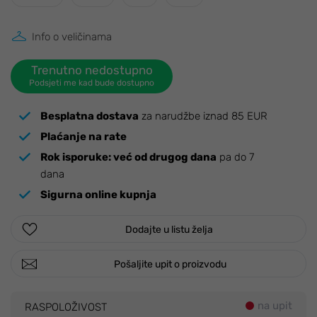
Info o veličinama
Trenutno nedostupno
Podsjeti me kad bude dostupno
Besplatna dostava
za narudžbe iznad 85 EUR
Plaćanje na rate
Rok isporuke:
već od drugog dana
pa do 7
dana
Sigurna online kupnja
Dodajte u listu želja
Pošaljite upit o proizvodu
na upit
RASPOLOŽIVOST