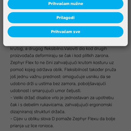
Prihvaćam nužne
- Anatomski dizajnirani usnik izrađen je od medicinskog
silikona i smanjuje zamor čeljusti.
Prilagodi
- Spoj između usnika / kutije ventila i valovite cijevi je
zabrtvljen koje olakšava okreće radi boljeg namještanja
Prihvaćam sve
položaja.
- Valoviti dio izrađen je od dvije vrste materijala, jednog
krutog, a drugog fleksibilno.Valoviti dio kod drugih
proizvođača deformiraju se čak i kod plitkih zarona.
Zephyr Flex to ne čini zahvaljujući krutom kosturu uz
pomoć kojeg održava oblik. Fleksibilnost također pruža
još jednu važnu prednost: omogućuje usniku da se
udobno drži u ustima bez zamora, poboljšavajući
udobnost i smanjujući umor čeljusti.
- Veliki držač disalice vrlo je jednostavan za upotrebu
čak i s debelim rukavicama, zahvaljujući ergonomski
dizajniranoj strukturi držača.
- Cijev u obliku slova D pomaže Zephyr Flexu da bolje
prianja uz lice ronioca.