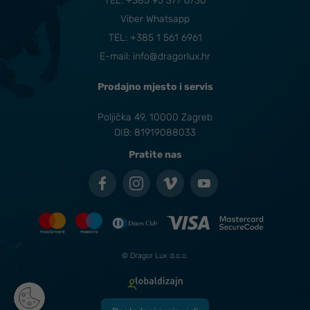
TEL:
+385 95 377 6730
Viber Whatsapp
TEL: +385 1 561 6961
E-mail:
info@dragorlux.hr
Prodajno mjesto i servis
Poljička 49, 10000 Zagreb
OIB: 81919088033
Pratite nas
© Dragor Lux d.o.o.