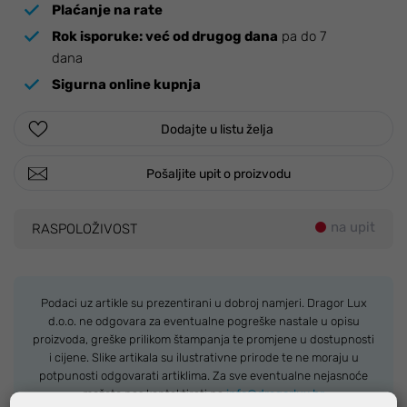
Plaćanje na rate
Rok isporuke:
već od drugog dana
pa do 7
dana
Sigurna online kupnja
Dodajte u listu želja
Pošaljite upit o proizvodu
na upit
RASPOLOŽIVOST
Podaci uz artikle su prezentirani u dobroj namjeri. Dragor Lux
d.o.o. ne odgovara za eventualne pogreške nastale u opisu
proizvoda, greške prilikom štampanja te promjene u dostupnosti
i cijene. Slike artikala su ilustrativne prirode te ne moraju u
potpunosti odgovarati artiklima. Za sve eventualne nejasnoće
možete nas kontaktirati na
info@dragorlux.hr