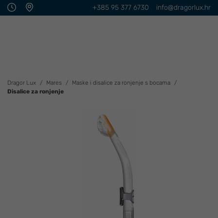
+385 95 377 6730
info@dragorlux.hr
Dragor Lux
Mares
Maske i disalice za ronjenje s bocama
Disalice za ronjenje