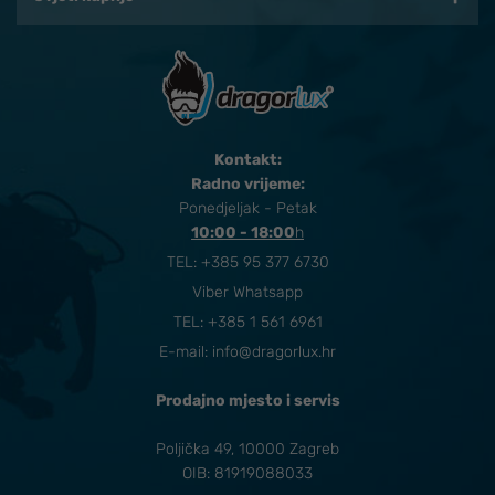
Kontakt:
Radno vrijeme:
Ponedjeljak - Petak
10:00 - 18:00
​h
TEL:
+385 95 377 6730
Viber Whatsapp
TEL: +385 1 561 6961
E-mail:
info@dragorlux.hr
Prodajno mjesto i servis
Poljička 49, 10000 Zagreb
OIB: 81919088033