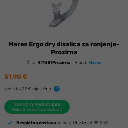
Mares Ergo dry disalica za ronjenje-
Prozirna
Šifra:
411481Prozirna
Brand:
Mares
51,90 €
već od 4,32 € mjesečno
Trenutno nedostupno
Podsjeti me kad bude dostupno
Besplatna dostava
za narudžbe iznad 85 EUR