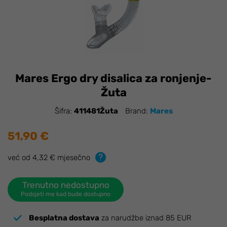
Mares Ergo dry disalica za ronjenje-
Žuta
Šifra:
411481Žuta
Brand:
Mares
51,90 €
već od 4,32 € mjesečno
Trenutno nedostupno
Podsjeti me kad bude dostupno
Besplatna dostava
za narudžbe iznad 85 EUR