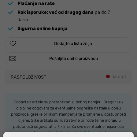
Plaćanje na rate
Rok isporuke:
već od drugog dana
pa do 7
dana
Sigurna online kupnja
Dodajte u listu želja
Pošaljite upit o proizvodu
na upit
RASPOLOŽIVOST
Podaci uz artikle su prezentirani u dobroj namjeri. Dragor Lux
d.o.o. ne odgovara za eventualne pogreške nastale u opisu
proizvoda, greške prilikom štampanja te promjene u dostupnosti
i cijene. Slike artikala su ilustrativne prirode te ne moraju u
potpunosti odgovarati artiklima. Za sve eventualne nejasnoće
možete nas kontaktirati na
info@dragorlux.hr