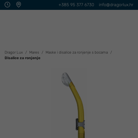
+385 95 377 6730
info@dragorlux.hr
Dragor Lux
Mares
Maske i disalice za ronjenje s bocama
Disalice za ronjenje