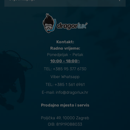
Kontakt:
Radno vrijeme:
Ponedjeljak - Petak
10:00 - 18:00
​h
TEL:
+385 95 377 6730
Viber Whatsapp
TEL: +385 1 561 6961
E-mail:
info@dragorlux.hr
Prodajno mjesto i servis
Poljička 49, 10000 Zagreb
OIB: 81919088033