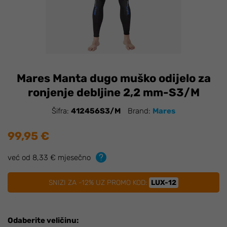
Mares Manta dugo muško odijelo za
ronjenje debljine 2,2 mm-S3/M
Šifra:
412456S3/M
Brand:
Mares
99,95 €
već od 8,33 € mjesečno
SNIZI ZA -12% UZ PROMO KOD:
LUX-12
Odaberite veličinu: