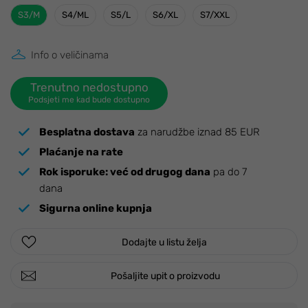
S3/M
S4/ML
S5/L
S6/XL
S7/XXL
Info o veličinama
Trenutno nedostupno
Podsjeti me kad bude dostupno
Besplatna dostava
za narudžbe iznad 85 EUR
Plaćanje na rate
Rok isporuke:
već od drugog dana
pa do 7
dana
Sigurna online kupnja
Dodajte u listu želja
Pošaljite upit o proizvodu