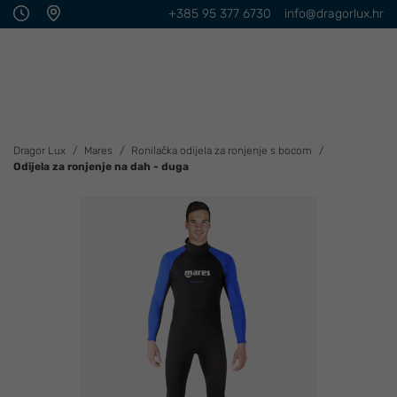
+385 95 377 6730
info@dragorlux.hr
Dragor Lux
Mares
Ronilačka odijela za ronjenje s bocom
Odijela za ronjenje na dah - duga