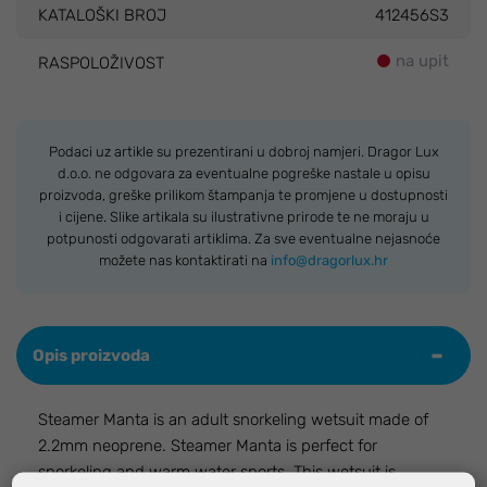
KATALOŠKI BROJ
412456S3
na upit
RASPOLOŽIVOST
Podaci uz artikle su prezentirani u dobroj namjeri. Dragor Lux
d.o.o. ne odgovara za eventualne pogreške nastale u opisu
proizvoda, greške prilikom štampanja te promjene u dostupnosti
i cijene. Slike artikala su ilustrativne prirode te ne moraju u
potpunosti odgovarati artiklima. Za sve eventualne nejasnoće
možete nas kontaktirati na
info@dragorlux.hr
Opis proizvoda
Steamer Manta is an adult snorkeling wetsuit made of
2.2mm neoprene. Steamer Manta is perfect for
snorkeling and warm water sports. This wetsuit is