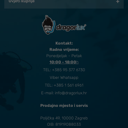
Uvjeti kupnje
Kontakt:
Radno vrijeme:
Ponedjeljak - Petak
10:00 - 18:00
​h
TEL:
+385 95 377 6730
Viber Whatsapp
TEL: +385 1 561 6961
E-mail:
info@dragorlux.hr
Prodajno mjesto i servis
Poljička 49, 10000 Zagreb
OIB: 81919088033