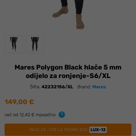
Mares Polygon Black hlače 5 mm
odijelo za ronjenje-S6/XL
Šifra:
422321S6/XL
Brand:
Mares
149,00 €
već od 12,42 € mjesečno
SNIZI ZA -12% UZ PROMO KOD:
LUX-12