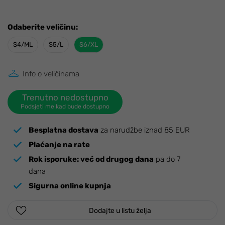
Odaberite veličinu:
S4/ML
S5/L
S6/XL
Info o veličinama
Trenutno nedostupno
Podsjeti me kad bude dostupno
Besplatna dostava
za narudžbe iznad 85 EUR
Plaćanje na rate
Rok isporuke:
već od drugog dana
pa do 7
dana
Sigurna online kupnja
Dodajte u listu želja