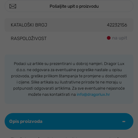
Pošaljite upit o proizvodu
KATALOŠKI BROJ
422321S6
na upit
RASPOLOŽIVOST
Podaci uz artikle su prezentirani u dobroj namjeri. Dragor Lux
d.o.o. ne odgovara za eventualne pogreške nastale u opisu
proizvoda, greške prilikom štampanja te promjene u dostupnosti
i cijene. Slike artikala su ilustrativne prirode te ne moraju u
potpunosti odgovarati artiklima. Za sve eventualne nejasnoće
možete nas kontaktirati na
info@dragorlux.hr
Opis proizvoda