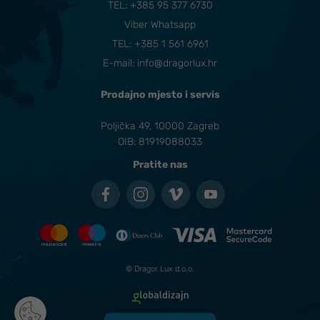
TEL:
+385 95 377 6730
Viber Whatsapp
TEL: +385 1 561 6961
E-mail:
info@dragorlux.hr
Prodajno mjesto i servis
Poljička 49, 10000 Zagreb
OIB: 81919088033
Pratite nas
© Dragor Lux d.o.o.