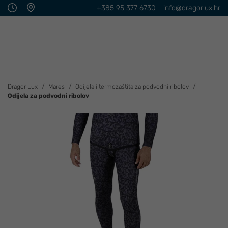
+385 95 377 6730
info@dragorlux.hr
Dragor Lux
Mares
Odijela i termozaštita za podvodni ribolov
Odijela za podvodni ribolov