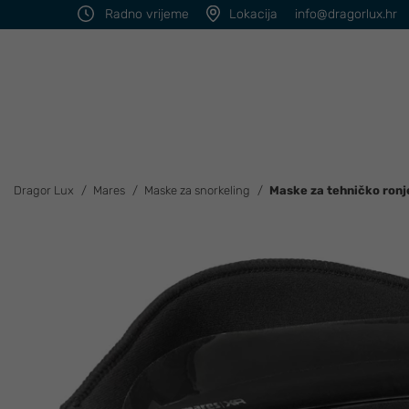
Radno vrijeme
Lokacija
info@dragorlux.hr
Dragor Lux
Mares
Maske za snorkeling
Maske za tehničko ronj