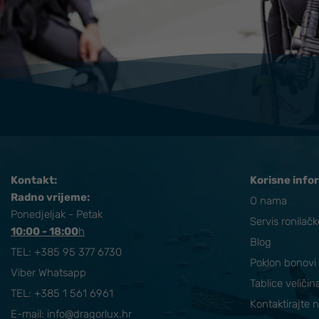
Kontakt:
Korisne info
Radno vrijeme:
O nama
Ponedjeljak - Petak
Servis ronilač
10:00 - 18:00
​h
Blog
TEL:
+385 95 377 6730
Poklon bonovi
Viber Whatsapp
Tablice veličin
TEL: +385 1 561 6961
Kontaktirajte 
E-mail:
info@dragorlux.hr