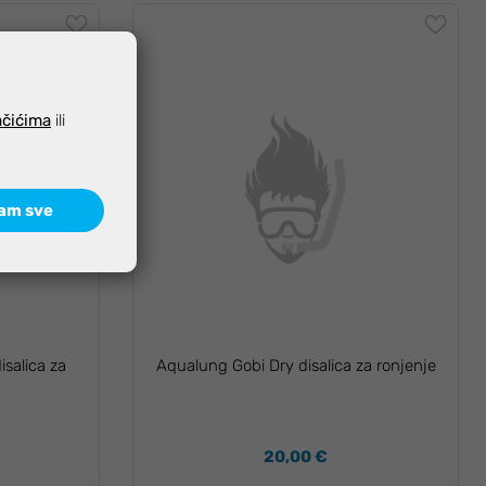
ačićima
ili
am sve
salica za
Aqualung Gobi Dry disalica za ronjenje
20,00 €