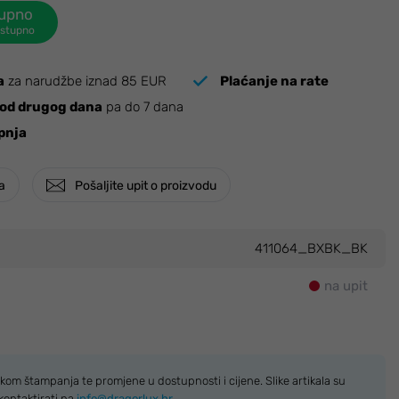
tupno
ostupno
a
za narudžbe iznad 85 EUR
Plaćanje na rate
od drugog dana
pa do 7 dana
pnja
ja
Pošaljite upit o proizvodu
411064_BXBK_BK
na upit
kom štampanja te promjene u dostupnosti i cijene. Slike artikala su
kontaktirati na
info@dragorlux.hr