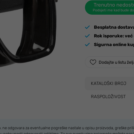
Trenutno nedos
Podsjeti me kad bude d
Besplatna dostav
Rok isporuke:
već 
Sigurna online ku
Dodajte u listu žel
KATALOŠKI BROJ
RASPOLOŽIVOST
.o. ne odgovara za eventualne pogreške nastale u opisu proizvoda, greške prili
u u potpunosti odgovarati artiklima. Za sve eventualne nejasnoće možete nas 