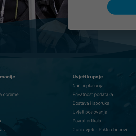
rmacije
Uvjeti kupnje
Načini plaćanja
ke opreme
Privatnost podataka
Dostava i isporuka
Uvjeti poslovanja
a
Povrat artikala
nas
Opći uvjeti - Poklon bonovi