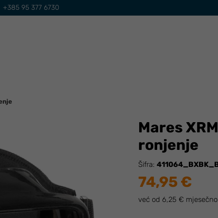
+385 95 377 6730
enje
Mares XRM 
ronjenje
Šifra:
411064_BXBK_
74,95 €
već od 6,25 € mjesečno