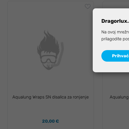
Dragorlux.
Na ovoj mrežno
prilagodite po
Prihva
Aqualung Wraps SN disalica za ronjenje
Aqualung 
20,00 €