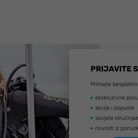
PRIJAVITE 
Primajte besplatno
ekskluzivne pon
akcije i popuste
savjete stručnja
novosti iz ponud