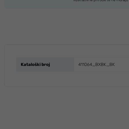
Kataloški broj
411064_BXBK_BK