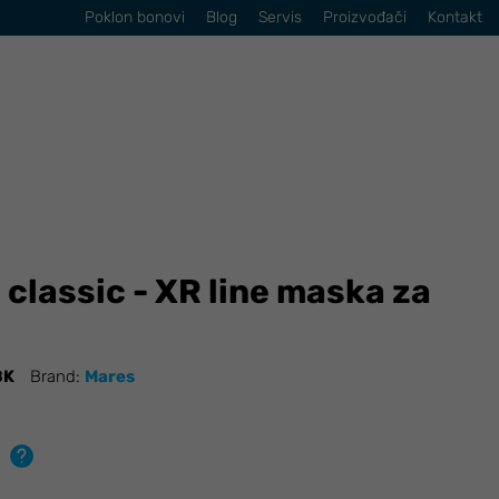
Poklon bonovi
Blog
Servis
Proizvođači
Kontakt
classic - XR line maska za
BK
Brand:
Mares