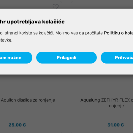
hr upotrebljava kolačiće
j stranci koriste se kolačići. Molimo Vas da pročitate
Politiku o kol
stavke.
ćam nužne
Prilagodi
Prihvać
Aquilon disalica za ronjenje
Aqualung ZEPHYR FLEX di
ronjenje
25,00 €
31,00 €