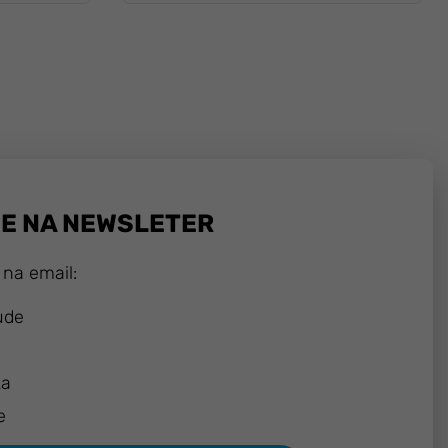
SE NA NEWSLETER
 na email:
ude
ka
e