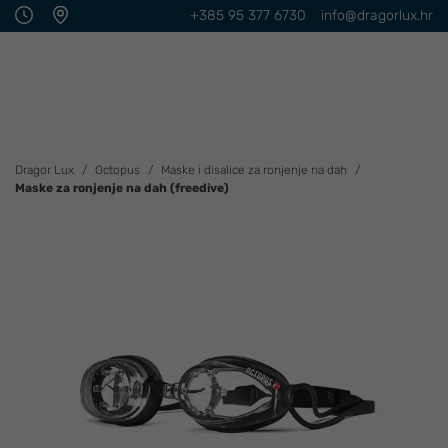
+385 95 377 6730
info@dragorlux.hr
Dragor Lux
Octopus
Maske i disalice za ronjenje na dah
Maske za ronjenje na dah (freedive)