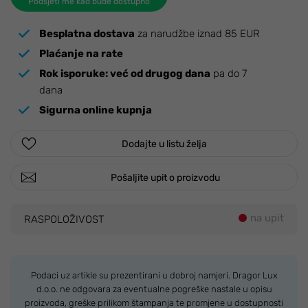
Podsjeti me kad bude dostupno
Besplatna dostava
za narudžbe iznad 85 EUR
Plaćanje na rate
Rok isporuke:
već od drugog dana
pa do 7
dana
Sigurna online kupnja
Dodajte u listu želja
Pošaljite upit o proizvodu
na upit
RASPOLOŽIVOST
Podaci uz artikle su prezentirani u dobroj namjeri. Dragor Lux
d.o.o. ne odgovara za eventualne pogreške nastale u opisu
proizvoda, greške prilikom štampanja te promjene u dostupnosti