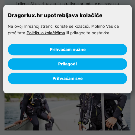
i cijene. Slike artikala su ilustrativne prirode te ne moraju u
potpunosti odgovarati artiklima. Za sve eventualne nejasnoće
Dragorlux.hr upotrebljava kolačiće
možete nas kontaktirati na
info@dragorlux.hr
Na ovoj mrežnoj stranci koriste se kolačići. Molimo Vas da
pročitate
Politiku o kolačićima
ili prilagodite postavke.
Specifikacija
Prihvaćam nužne
Prilagodi
Prihvaćam sve