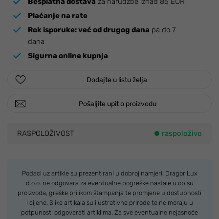
Besplatna dostava
za narudžbe iznad 85 EUR
Plaćanje na rate
Rok isporuke:
već od drugog dana
pa do 7
dana
Sigurna online kupnja
Dodajte u listu želja
Pošaljite upit o proizvodu
RASPOLOŽIVOST
raspoloživo
Podaci uz artikle su prezentirani u dobroj namjeri. Dragor Lux
d.o.o. ne odgovara za eventualne pogreške nastale u opisu
proizvoda, greške prilikom štampanja te promjene u dostupnosti
i cijene. Slike artikala su ilustrativne prirode te ne moraju u
potpunosti odgovarati artiklima. Za sve eventualne nejasnoće