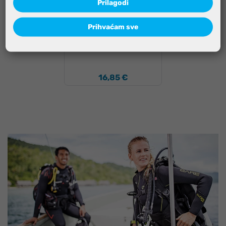
Prilagodi
Olovo za ronjenje za
pojas 2,0 kg
Prihvaćam sve
16,85 €