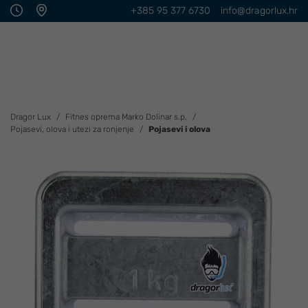
+385 95 377 6730
info@dragorlux.hr
Dragor Lux
Fitnes oprema Marko Dolinar s.p.
Pojasevi, olova i utezi za ronjenje
Pojasevi i olova