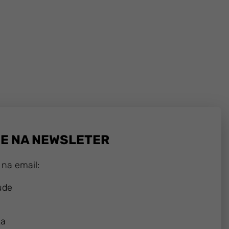
SE NA NEWSLETER
 na email:
ude
ka