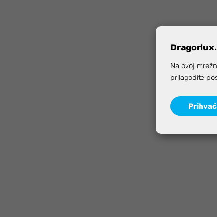
Dragorlux.
Na ovoj mrežno
prilagodite po
Prihva