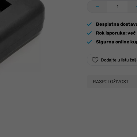
Besplatna dostav
Rok isporuke:
već 
Sigurna online ku
Dodajte u listu žel
RASPOLOŽIVOST