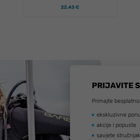
22,43 €
PRIJAVITE 
Primajte besplatno
ekskluzivne pon
akcije i popuste
savjete stručnja