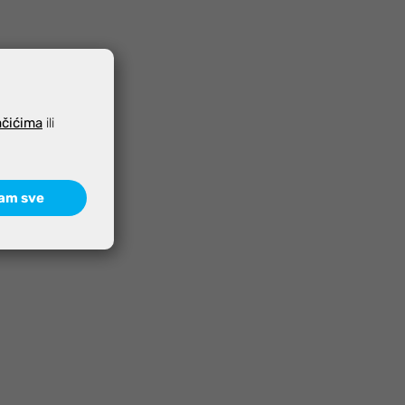
ačićima
ili
am sve