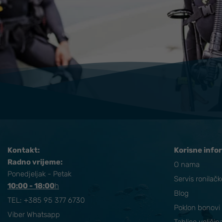
Kontakt:
Korisne info
Radno vrijeme:
O nama
Ponedjeljak - Petak
Servis ronilač
10:00 - 18:00
​h
Blog
TEL:
+385 95 377 6730
Poklon bonovi
Viber Whatsapp
Tablice veličin