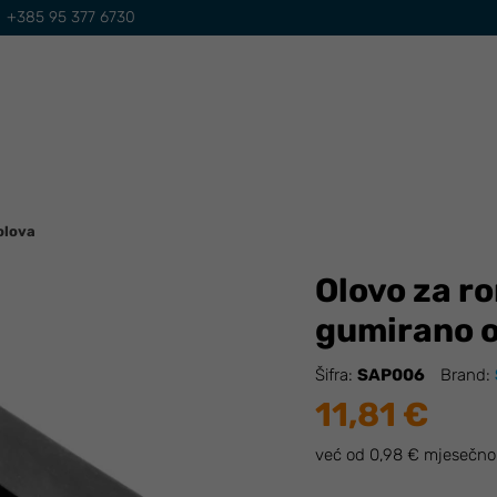
+385 95 377 6730
 olova
Olovo za r
gumirano ol
Šifra:
SAP006
Brand:
11,81 €
već od 0,98 € mjesečno