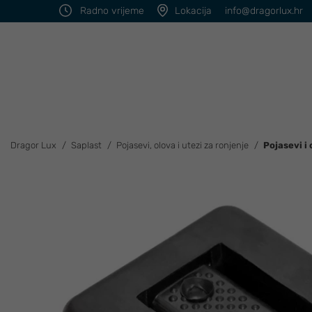
Radno vrijeme
Lokacija
info@dragorlux.hr
Dragor Lux
Saplast
Pojasevi, olova i utezi za ronjenje
Pojasevi i