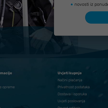
novosti iz ponud
rmacije
Uvjeti kupnje
Načini plaćanja
ke opreme
Privatnost podataka
Dostava i isporuka
Uvjeti poslovanja
a
Povrat artikala