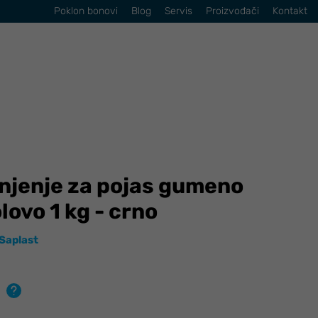
Poklon bonovi
Blog
Servis
Proizvođači
Kontakt
onjenje za pojas gumeno
ovo 1 kg - crno
Saplast