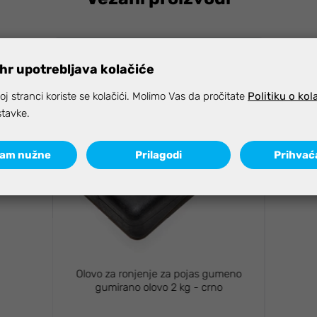
hr upotrebljava kolačiće
j stranci koriste se kolačići. Molimo Vas da pročitate
Politiku o kol
stavke.
ćam nužne
Prilagodi
Prihvać
Olovo za ronjenje za pojas gumeno
gumirano olovo 2 kg - crno