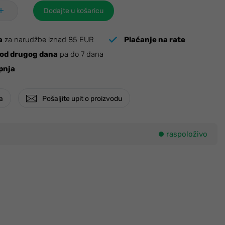
Dodajte u košaricu
a
za narudžbe iznad 85 EUR
Plaćanje na rate
od drugog dana
pa do 7 dana
pnja
ja
Pošaljite upit o proizvodu
raspoloživo