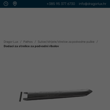
+385 95 377 6730
info@dragorlux.hr
Dragor Lux
Pathos
Sulice/strijele/strelice za podvodne puške
Dodaci za strelice za podvodni ribolov