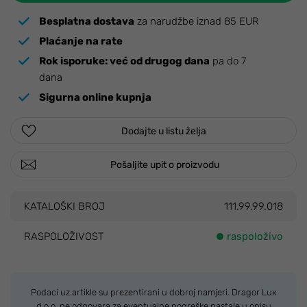
Besplatna dostava
za narudžbe iznad 85 EUR
Plaćanje na rate
Rok isporuke:
već od drugog dana
pa do 7
dana
Sigurna online kupnja
Dodajte u listu želja
Pošaljite upit o proizvodu
KATALOŠKI BROJ
111.99.99.018
RASPOLOŽIVOST
raspoloživo
Podaci uz artikle su prezentirani u dobroj namjeri. Dragor Lux
d.o.o. ne odgovara za eventualne pogreške nastale u opisu