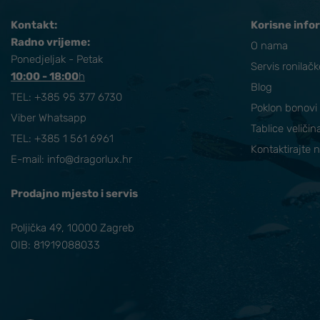
Kontakt:
Korisne info
Radno vrijeme:
O nama
Ponedjeljak - Petak
Servis ronilač
10:00 - 18:00
​h
Blog
TEL:
+385 95 377 6730
Poklon bonovi
Viber Whatsapp
Tablice veličin
TEL: +385 1 561 6961
Kontaktirajte 
E-mail:
info@dragorlux.hr
Prodajno mjesto i servis
Poljička 49, 10000 Zagreb
OIB: 81919088033