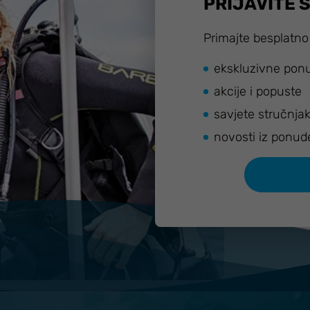
PRIJAVITE 
Primajte besplatno
ekskluzivne pon
akcije i popuste
savjete stručnja
novosti iz ponud