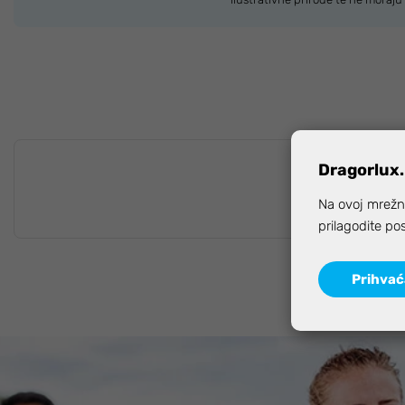
Dragorlux.
Na ovoj mrežno
prilagodite po
Prihva