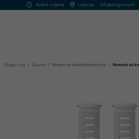
Radno vrijeme
Lokacija
info@dragorlux.hr
Dragor Lux
Suunto
Remeni za satove/kompjutere
Remeni za ko