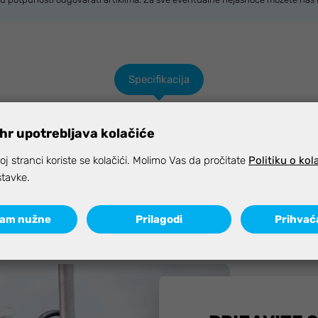
Specifikacija
hr upotrebljava kolačiće
j stranci koriste se kolačići. Molimo Vas da pročitate
Politiku o kol
stavke.
ćam nužne
Prilagodi
Prihvać