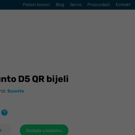
Poklon bonovi
Blog
Servis
Proizvođači
Kontakt
to D5 QR bijeli
nd:
Suunto
Dodajte u košaricu