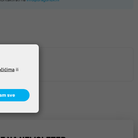
ačićima
ili
am sve