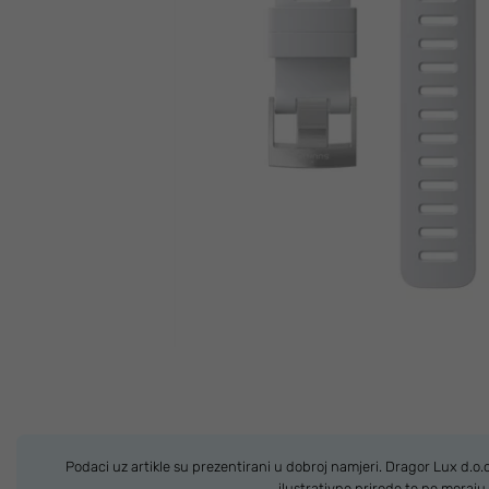
Podaci uz artikle su prezentirani u dobroj namjeri. Dragor Lux d.o
ilustrativne prirode te ne moraj