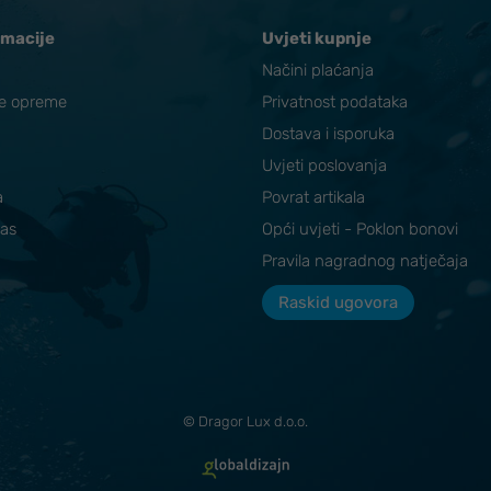
rmacije
Uvjeti kupnje
Načini plaćanja
ke opreme
Privatnost podataka
Dostava i isporuka
Uvjeti poslovanja
a
Povrat artikala
nas
Opći uvjeti - Poklon bonovi
Pravila nagradnog natječaja
Raskid ugovora
© Dragor Lux d.o.o.