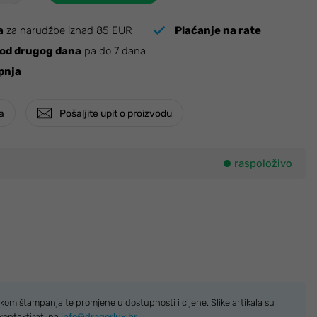
a
za narudžbe iznad 85 EUR
Plaćanje na rate
od drugog dana
pa do 7 dana
pnja
ja
Pošaljite upit o proizvodu
raspoloživo
kom štampanja te promjene u dostupnosti i cijene. Slike artikala su
kontaktirati na
info@dragorlux.hr