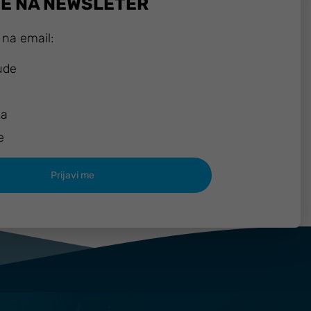
SE NA NEWSLETER
 na email:
ude
ka
e