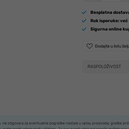
Besplatna dostav
Rok isporuke:
već 
Sigurna online ku
Dodajte u listu žel
RASPOLOŽIVOST
.o. ne odgovara za eventualne pogreške nastale u opisu proizvoda, greške prili
u u potpunosti odgovarati artiklima. Za sve eventualne nejasnoće možete nas 