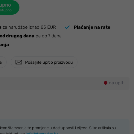
tupno
ostupno
a
za narudžbe iznad 85 EUR
Plaćanje na rate
od drugog dana
pa do 7 dana
pnja
ja
Pošaljite upit o proizvodu
na upit
kom štampanja te promjene u dostupnosti i cijene. Slike artikala su
kontaktirati na
info@dragorlux.hr