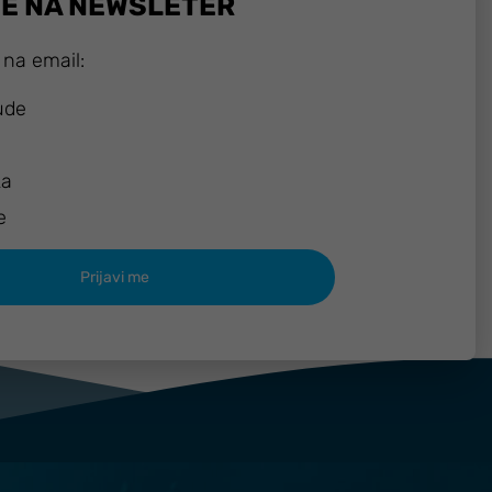
SE NA NEWSLETER
 na email:
ude
ka
e