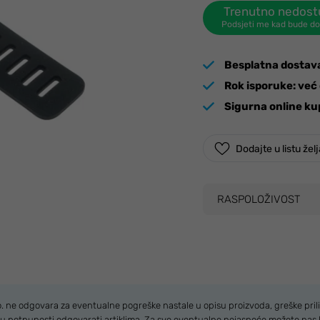
Trenutno nedos
Podsjeti me kad bude d
Besplatna dostav
Rok isporuke:
već 
Sigurna online ku
Dodajte u listu žel
RASPOLOŽIVOST
.o. ne odgovara za eventualne pogreške nastale u opisu proizvoda, greške prili
u u potpunosti odgovarati artiklima. Za sve eventualne nejasnoće možete nas 