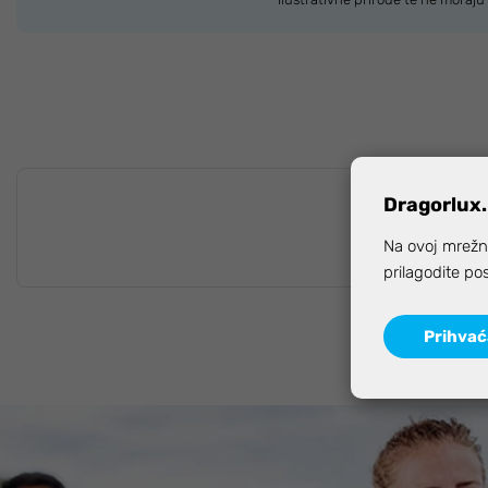
Dragorlux.
Na ovoj mrežno
prilagodite po
Prihva