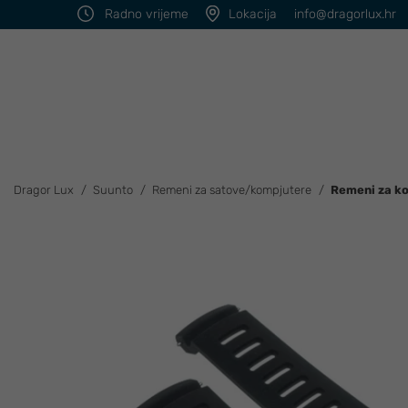
Radno vrijeme
Lokacija
info@dragorlux.hr
Dragor Lux
Suunto
Remeni za satove/kompjutere
Remeni za ko