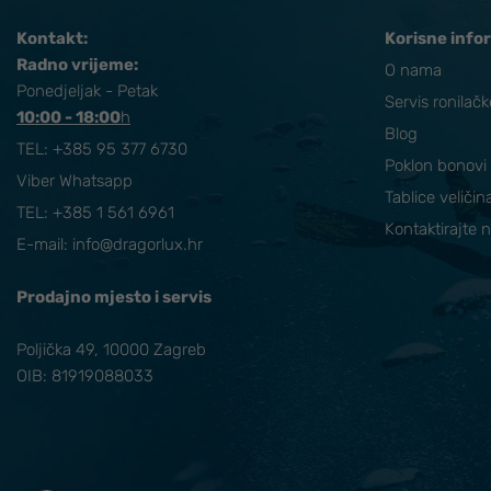
Kontakt:
Korisne info
Radno vrijeme:
O nama
Ponedjeljak - Petak
Servis ronilač
10:00 - 18:00
​h
Blog
TEL:
+385 95 377 6730
Poklon bonovi
Viber Whatsapp
Tablice veličin
TEL: +385 1 561 6961
Kontaktirajte 
E-mail:
info@dragorlux.hr
Prodajno mjesto i servis
Poljička 49, 10000 Zagreb
OIB: 81919088033