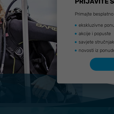
PRIJAVITE 
Primajte besplatno
ekskluzivne pon
akcije i popuste
savjete stručnja
novosti iz ponud