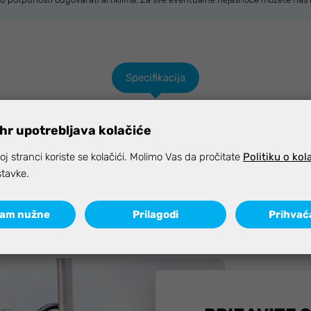
Specifikacija
hr upotrebljava kolačiće
j stranci koriste se kolačići. Molimo Vas da pročitate
Politiku o kol
stavke.
ćam nužne
Prilagodi
Prihvać