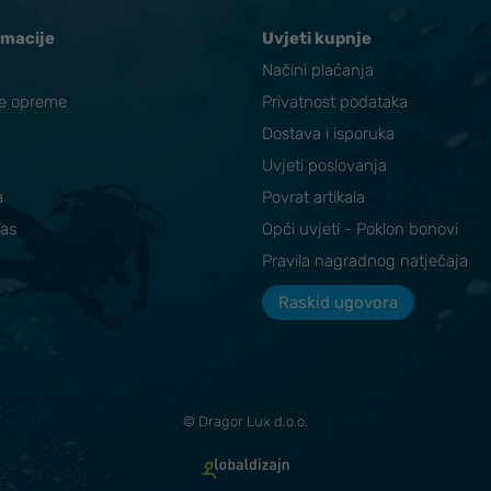
rmacije
Uvjeti kupnje
Načini plaćanja
ke opreme
Privatnost podataka
Dostava i isporuka
Uvjeti poslovanja
a
Povrat artikala
nas
Opći uvjeti - Poklon bonovi
Pravila nagradnog natječaja
Raskid ugovora
© Dragor Lux d.o.o.