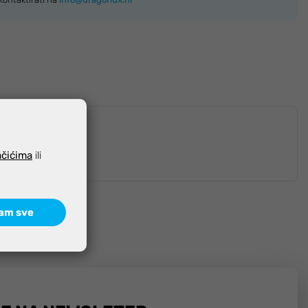
ačićima
ili
am sve