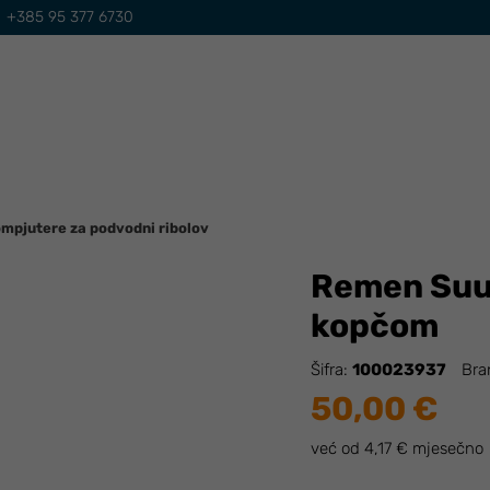
+385 95 377 6730
mpjutere za podvodni ribolov
Remen Suun
kopčom
Šifra:
100023937
Bra
50,00 €
već od 4,17 € mjesečno