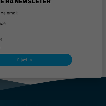
SE NA NEWSLETER
 na email:
ude
ka
e