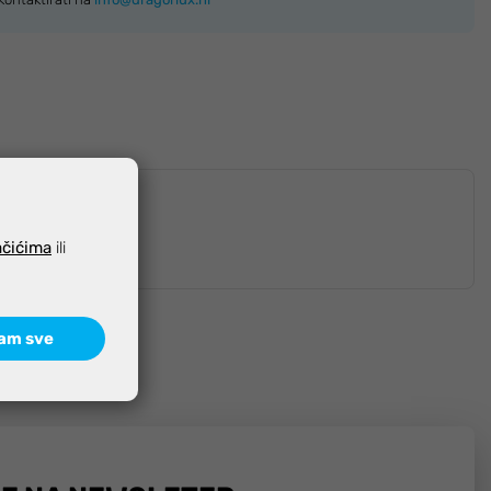
ačićima
ili
am sve