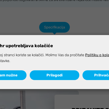
Specifikacija
hr upotrebljava kolačiće
j stranci koriste se kolačići. Molimo Vas da pročitate
Politiku o kol
stavke.
ćam nužne
Prilagodi
Prihvać