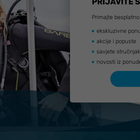
PRIJAVITE 
Primajte besplatno
ekskluzivne pon
akcije i popuste
savjete stručnja
novosti iz ponud