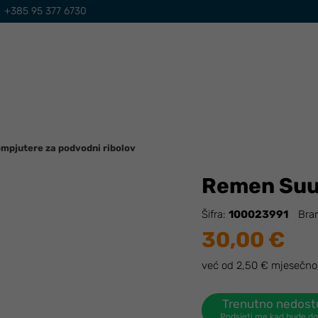
+385 95 377 6730
mpjutere za podvodni ribolov
Remen Suun
Šifra:
100023991
Bra
30,00 €
već od 2,50 € mjesečno
Trenutno nedos
Podsjeti me kad bude d