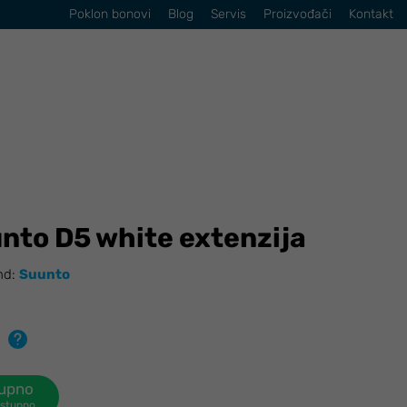
Poklon bonovi
Blog
Servis
Proizvođači
Kontakt
to D5 white extenzija
nd:
Suunto
tupno
ostupno