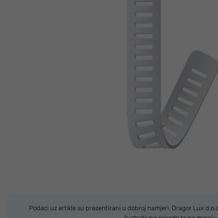
Podaci uz artikle su prezentirani u dobroj namjeri. Dragor Lux d.o
ilustrativne prirode te ne moraj