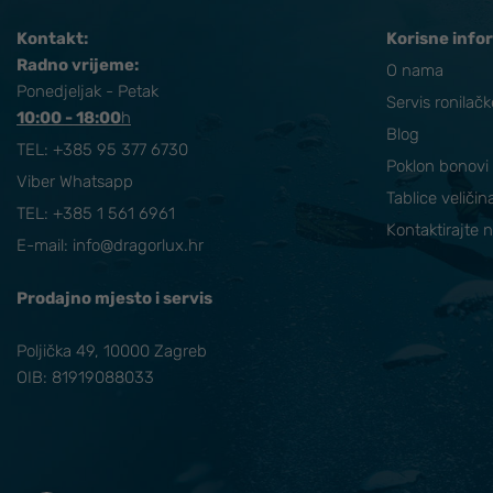
Kontakt:
Korisne info
Radno vrijeme:
O nama
Ponedjeljak - Petak
Servis ronilač
10:00 - 18:00
​h
Blog
TEL:
+385 95 377 6730
Poklon bonovi
Viber Whatsapp
Tablice veličin
TEL: +385 1 561 6961
Kontaktirajte 
E-mail:
info@dragorlux.hr
Prodajno mjesto i servis
Poljička 49, 10000 Zagreb
OIB: 81919088033