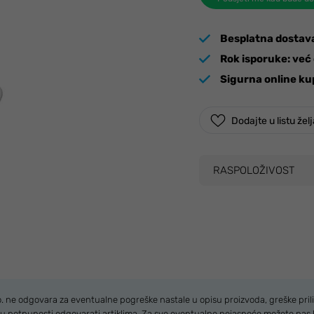
Besplatna dostav
Rok isporuke:
već 
Sigurna online ku
Dodajte u listu žel
RASPOLOŽIVOST
.o. ne odgovara za eventualne pogreške nastale u opisu proizvoda, greške prili
u u potpunosti odgovarati artiklima. Za sve eventualne nejasnoće možete nas 