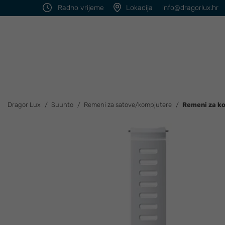
Radno vrijeme
Lokacija
info@dragorlux.hr
Dragor Lux
Suunto
Remeni za satove/kompjutere
Remeni za ko