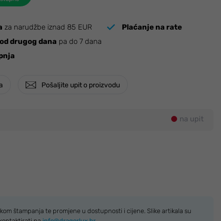
a
za narudžbe iznad 85 EUR
Plaćanje na rate
od drugog dana
pa do 7 dana
pnja
ja
Pošaljite upit o proizvodu
na upit
kom štampanja te promjene u dostupnosti i cijene. Slike artikala su
kontaktirati na
info@dragorlux.hr