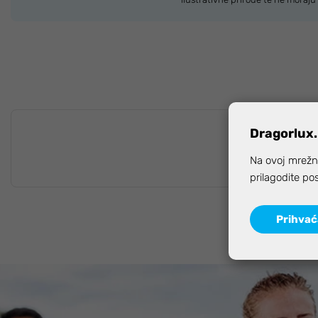
Dragorlux.
Na ovoj mrežno
prilagodite po
Prihva