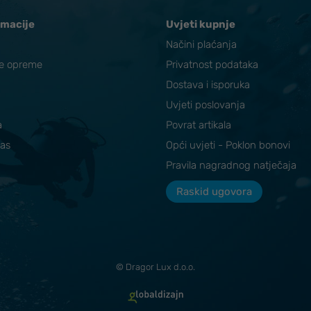
rmacije
Uvjeti kupnje
Načini plaćanja
ke opreme
Privatnost podataka
Dostava i isporuka
Uvjeti poslovanja
a
Povrat artikala
nas
Opći uvjeti - Poklon bonovi
Pravila nagradnog natječaja
Raskid ugovora
© Dragor Lux d.o.o.