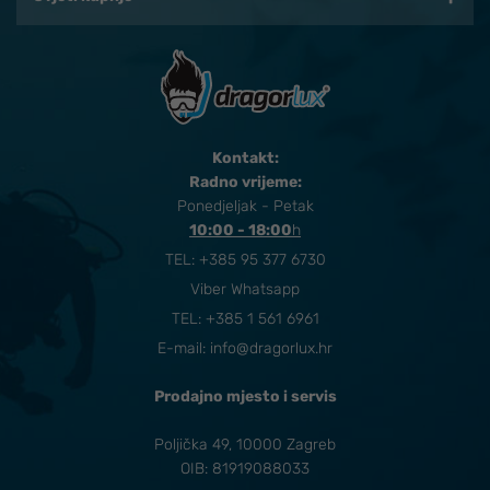
Kontakt:
Radno vrijeme:
Ponedjeljak - Petak
10:00 - 18:00
​h
TEL:
+385 95 377 6730
Viber Whatsapp
TEL: +385 1 561 6961
E-mail:
info@dragorlux.hr
Prodajno mjesto i servis
Poljička 49, 10000 Zagreb
OIB: 81919088033