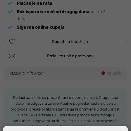
Plaćanje na rate
Rok isporuke:
već od drugog dana
pa do 7
dana
Sigurna online kupnja
Dodajte u listu želja
Pošaljite upit o proizvodu
na upit
RASPOLOŽIVOST
Podaci uz artikle su prezentirani u dobroj namjeri. Dragor Lux
d.o.o. ne odgovara za eventualne pogreške nastale u opisu
proizvoda, greške prilikom štampanja te promjene u dostupnosti
i cijene. Slike artikala su ilustrativne prirode te ne moraju u
potpunosti odgovarati artiklima. Za sve eventualne nejasnoće
možete nas kontaktirati na
info@dragorlux.hr