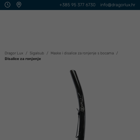
+385 95 377 6730
info@dragorlux.hr
Dragor Lux
Sigalsub
Maske i disalice za ronjenje s bocama
Disalice za ronjenje