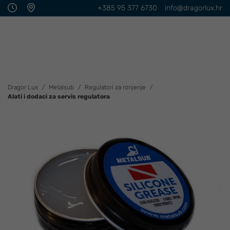
+385 95 377 6730
info@dragorlux.hr
Dragor Lux
Metalsub
Regulatori za ronjenje
Alati i dodaci za servis regulatora