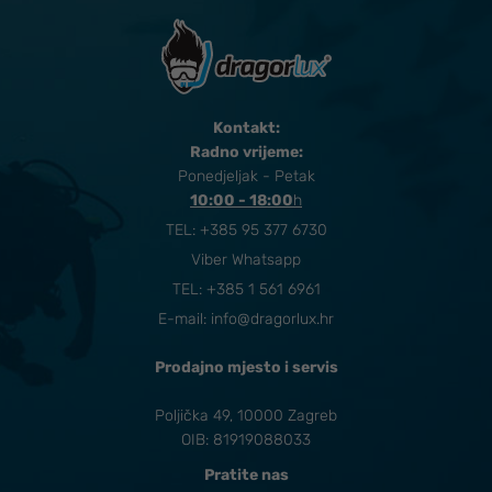
Kontakt:
Radno vrijeme:
Ponedjeljak - Petak
10:00 - 18:00
​h
TEL:
+385 95 377 6730
Viber Whatsapp
TEL: +385 1 561 6961
E-mail:
info@dragorlux.hr
Prodajno mjesto i servis
Poljička 49, 10000 Zagreb
OIB: 81919088033
Pratite nas