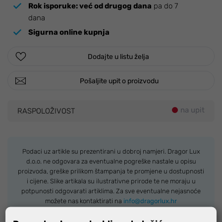
Rok isporuke:
već od drugog dana
pa do 7
dana
Sigurna online kupnja
Dodajte u listu želja
Pošaljite upit o proizvodu
na upit
RASPOLOŽIVOST
Podaci uz artikle su prezentirani u dobroj namjeri. Dragor Lux
d.o.o. ne odgovara za eventualne pogreške nastale u opisu
proizvoda, greške prilikom štampanja te promjene u dostupnosti
i cijene. Slike artikala su ilustrativne prirode te ne moraju u
potpunosti odgovarati artiklima. Za sve eventualne nejasnoće
možete nas kontaktirati na
info@dragorlux.hr