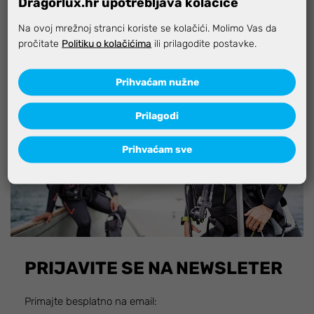
Dragorlux.hr upotrebljava kolačiće
Na ovoj mrežnoj stranci koriste se kolačići. Molimo Vas da
Specifikacija
pročitate
Politiku o kolačićima
ili prilagodite postavke.
Prihvaćam nužne
Prilagodi
Prihvaćam sve
PRIJAVITE SE NA NEWSLETER
Primajte besplatno na email: