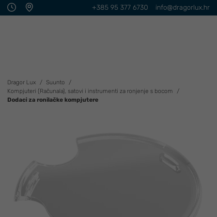
+385 95 377 6730
info@dragorlux.hr
Dragor Lux
Suunto
Kompjuteri (Računala), satovi i instrumenti za ronjenje s bocom
Dodaci za ronilačke kompjutere