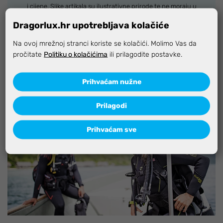
i cijene. Slike artikala su ilustrativne prirode te ne moraju u
potpunosti odgovarati artiklima. Za sve eventualne nejasnoće
Dragorlux.hr upotrebljava kolačiće
možete nas kontaktirati na
info@dragorlux.hr
Na ovoj mrežnoj stranci koriste se kolačići. Molimo Vas da
pročitate
Politiku o kolačićima
ili prilagodite postavke.
Specifikacija
Prihvaćam nužne
Prilagodi
Prihvaćam sve