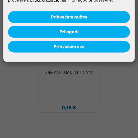
Prihvaćam nužne
Prilagodi
Prihvaćam sve
Salvimar stopica 1,6mm
0,15 €