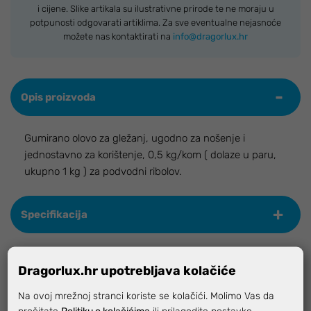
i cijene. Slike artikala su ilustrativne prirode te ne moraju u
potpunosti odgovarati artiklima. Za sve eventualne nejasnoće
možete nas kontaktirati na
info@dragorlux.hr
Opis proizvoda
Gumirano olovo za gležanj, ugodno za nošenje i
jednostavno za korištenje, 0,5 kg/kom ( dolaze u paru,
ukupno 1 kg ) za podvodni ribolov.
Specifikacija
Dragorlux.hr upotrebljava kolačiće
Vezani proizvodi
Na ovoj mrežnoj stranci koriste se kolačići. Molimo Vas da
pročitate
Politiku o kolačićima
ili prilagodite postavke.