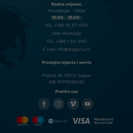
Radno vrijeme:
Ponedjeljak - Petak
10:00 - 18:00
​h
TEL:
+385 95 377 6730
Viber Whatsapp
TEL: +385 1 561 6961
E-mail:
info@dragorlux.hr
Prodajno mjesto i servis
Poljička 49, 10000 Zagreb
OIB: 81919088033
Pratite nas