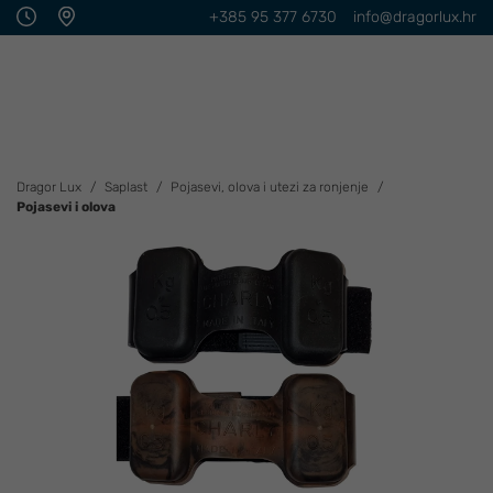
+385 95 377 6730
info@dragorlux.hr
Dragor Lux
Saplast
Pojasevi, olova i utezi za ronjenje
Pojasevi i olova