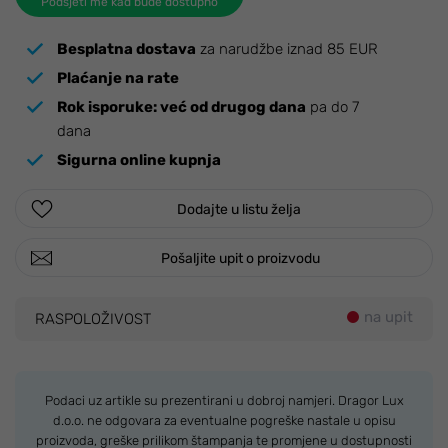
Podsjeti me kad bude dostupno
Besplatna dostava
za narudžbe iznad 85 EUR
Plaćanje na rate
Rok isporuke:
već od drugog dana
pa do 7
dana
Sigurna online kupnja
Dodajte u listu želja
Pošaljite upit o proizvodu
na upit
RASPOLOŽIVOST
Podaci uz artikle su prezentirani u dobroj namjeri. Dragor Lux
d.o.o. ne odgovara za eventualne pogreške nastale u opisu
proizvoda, greške prilikom štampanja te promjene u dostupnosti