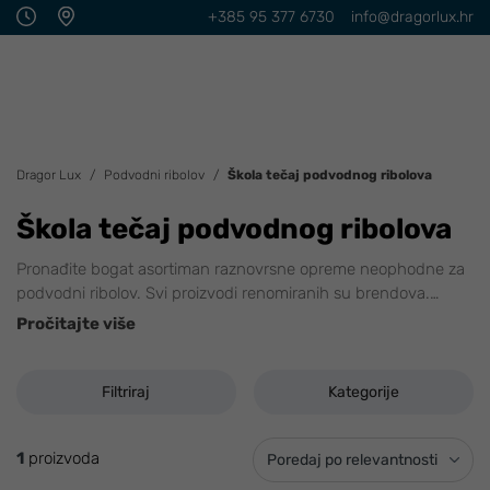
+385 95 377 6730
info@dragorlux.hr
Dragor Lux
Podvodni ribolov
Škola tečaj podvodnog ribolova
Škola tečaj podvodnog ribolova
Pronađite bogat asortiman raznovrsne opreme neophodne za
podvodni ribolov. Svi proizvodi renomiranih su brendova.
…
Pročitajte više
Filtriraj
Kategorije
1
proizvoda
Poredaj po relevantnosti