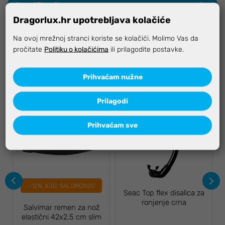
Specifikacija
Dragorlux.hr upotrebljava kolačiće
Na ovoj mrežnoj stranci koriste se kolačići. Molimo Vas da
pročitate
Politiku o kolačićima
ili prilagodite postavke.
Vezani proizvodi
Prihvaćam nužne
Prilagodi
Prihvaćam sve
-12%, KOD: SALOMON20
Seac Top flex disalica za
ronjenje crna
Salvimar remen za nož
elastični 42x2,5 cm slim