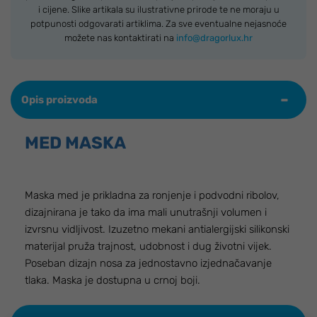
i cijene. Slike artikala su ilustrativne prirode te ne moraju u
potpunosti odgovarati artiklima. Za sve eventualne nejasnoće
možete nas kontaktirati na
info@dragorlux.hr
Opis proizvoda
MED MASKA
Maska med je prikladna za ronjenje i podvodni ribolov,
dizajnirana je tako da ima mali unutrašnji volumen i
izvrsnu vidljivost. Izuzetno mekani antialergijski silikonski
materijal pruža trajnost, udobnost i dug životni vijek.
Poseban dizajn nosa za jednostavno izjednačavanje
tlaka. Maska je dostupna u crnoj boji.