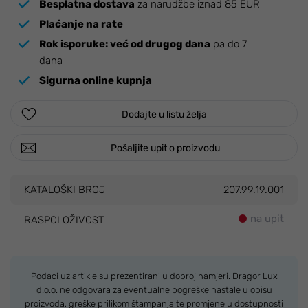
Besplatna dostava
za narudžbe iznad 85 EUR
Plaćanje na rate
Rok isporuke:
već od drugog dana
pa do 7
dana
Sigurna online kupnja
Dodajte u listu želja
Pošaljite upit o proizvodu
KATALOŠKI BROJ
207.99.19.001
na upit
RASPOLOŽIVOST
Podaci uz artikle su prezentirani u dobroj namjeri. Dragor Lux
d.o.o. ne odgovara za eventualne pogreške nastale u opisu
proizvoda, greške prilikom štampanja te promjene u dostupnosti