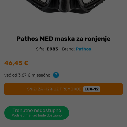
Pathos MED maska za ronjenje
Šifra:
E983
Brand:
Pathos
46,45 €
već od 3,87 € mjesečno
SNIZI ZA -12% UZ PROMO KOD:
LUX-12
Trenutno nedostupno
Podsjeti me kad bude dostupno