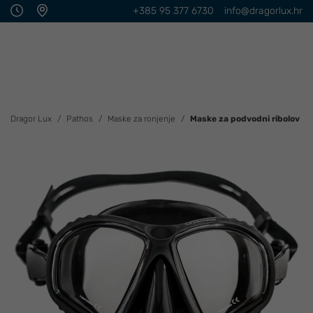
+385 95 377 6730
info@dragorlux.hr
Dragor Lux
Pathos
Maske za ronjenje
Maske za podvodni ribolov