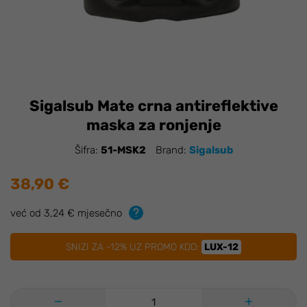
Sigalsub Mate crna antireflektive
maska za ronjenje
Šifra:
51-MSK2
Brand:
Sigalsub
38,90 €
već od 3,24 € mjesečno
SNIZI ZA -12% UZ PROMO KOD:
LUX-12