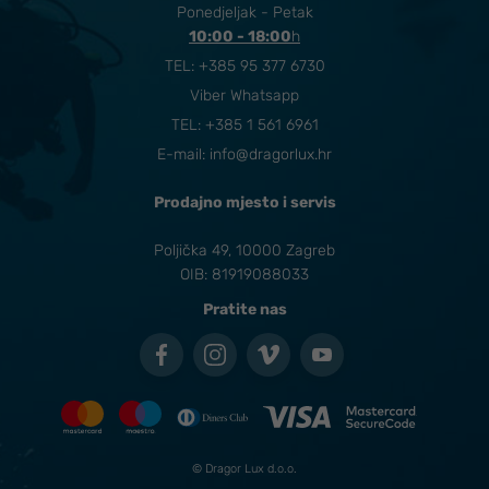
Ponedjeljak - Petak
10:00 - 18:00
​h
TEL:
+385 95 377 6730
Viber Whatsapp
TEL: +385 1 561 6961
E-mail:
info@dragorlux.hr
Prodajno mjesto i servis
Poljička 49, 10000 Zagreb
OIB: 81919088033
Pratite nas
© Dragor Lux d.o.o.