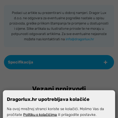
Podaci uz artikle su prezentirani u dobroj namjeri. Dragor Lux
d.o.o. ne odgovara za eventualne pogreške nastale u opisu
proizvoda, greške prilikom štampanja te promjene u dostupnosti
i cijene. Slike artikala su ilustrativne prirode te ne moraju u
potpunosti odgovarati artiklima. Za sve eventualne nejasnoće
možete nas kontaktirati na
info@dragorlux.hr
Specifikacija
Vezani proizvodi
Dragorlux.hr upotrebljava kolačiće
Na ovoj mrežnoj stranci koriste se kolačići. Molimo Vas da
pročitate
Politiku o kolačićima
ili prilagodite postavke.