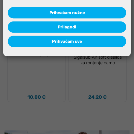
Prihvaćam nužne
Prilagodi
Prihvaćam sve
-12%, KOD: SALOMON20
Sigalsub Summer
disalica za ronjenje crna
Sigalsub Air soft disalica
za ronjenje camo
10,00 €
24,20 €