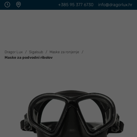
+385 95 377 6730
info@dragorlux.hr
Dragor Lux
Sigalsub
Maske za ronjenje
Maske za podvodni ribolov