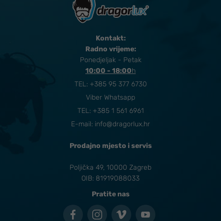
Kontakt:
Radno vrijeme:
Ponedjeljak - Petak
10:00 - 18:00
​h
TEL:
+385 95 377 6730
Viber Whatsapp
TEL: +385 1 561 6961
E-mail:
info@dragorlux.hr
Prodajno mjesto i servis
Poljička 49, 10000 Zagreb
OIB: 81919088033
Pratite nas