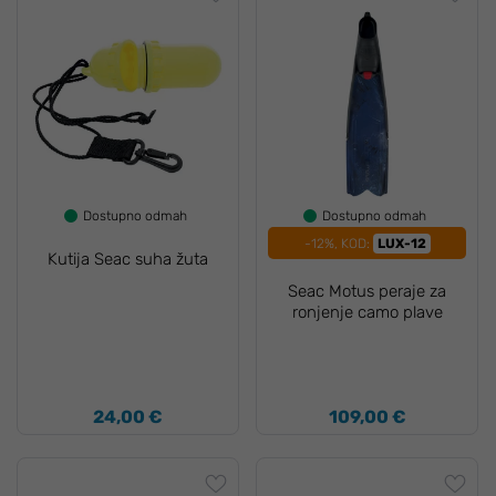
Dostupno odmah
Dostupno odmah
-12%, KOD:
LUX-12
Kutija Seac suha žuta
Seac Motus peraje za
ronjenje camo plave
24,00 €
109,00 €