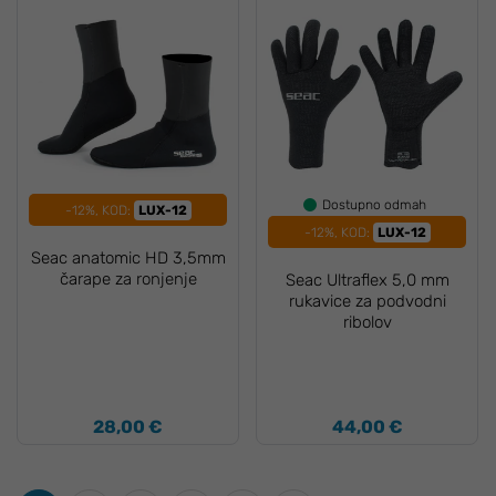
Dostupno odmah
-12%, KOD:
LUX-12
-12%, KOD:
LUX-12
Seac anatomic HD 3,5mm
čarape za ronjenje
Seac Ultraflex 5,0 mm
rukavice za podvodni
ribolov
28,00 €
44,00 €