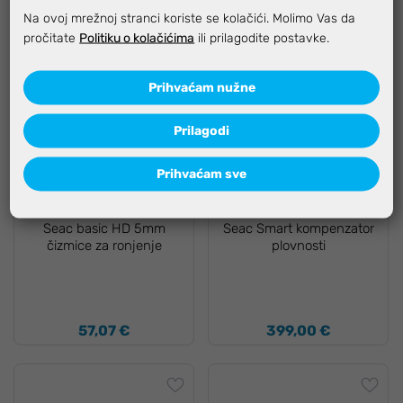
Na ovoj mrežnoj stranci koriste se kolačići. Molimo Vas da
pročitate
Politiku o kolačićima
ili prilagodite postavke.
Prihvaćam nužne
Prilagodi
Dostupno odmah
Dostupno odmah
Prihvaćam sve
-12%, KOD:
LUX-12
-12%, KOD:
LUX-12
Seac basic HD 5mm
Seac Smart kompenzator
čizmice za ronjenje
plovnosti
57,07 €
399,00 €