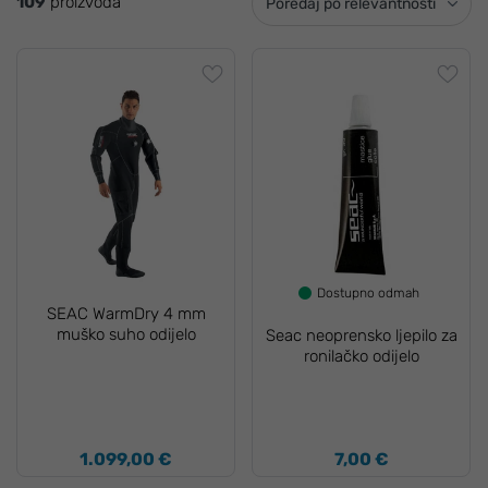
109
proizvoda
Poredaj po relevantnosti
Dostupno odmah
SEAC WarmDry 4 mm
muško suho odijelo
Seac neoprensko ljepilo za
ronilačko odijelo
1.099,00 €
7,00 €