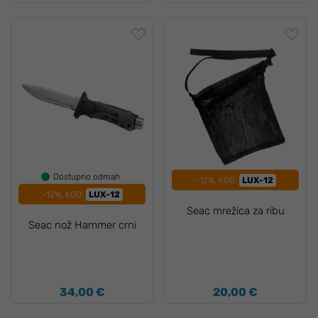
Dostupno odmah
-12%, KOD:
LUX-12
-12%, KOD:
LUX-12
Seac mrežica za ribu
Seac nož Hammer crni
34,00 €
20,00 €