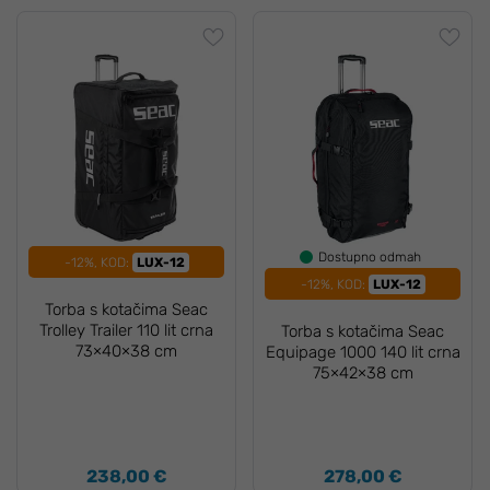
Dostupno odmah
-12%, KOD:
LUX-12
-12%, KOD:
LUX-12
Torba s kotačima Seac
Trolley Trailer 110 lit crna
Torba s kotačima Seac
73×40×38 cm
Equipage 1000 140 lit crna
75×42×38 cm
238,00 €
278,00 €