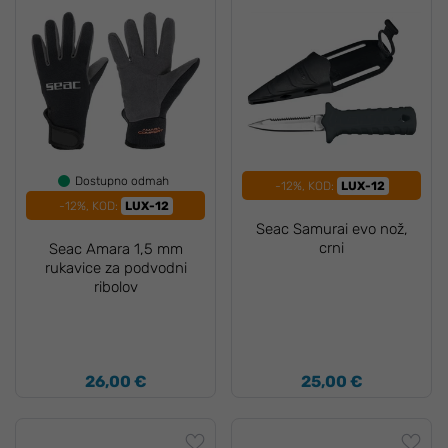
Dostupno odmah
-12%, KOD:
LUX-12
-12%, KOD:
LUX-12
Seac Samurai evo nož,
crni
Seac Amara 1,5 mm
rukavice za podvodni
ribolov
26,00 €
25,00 €