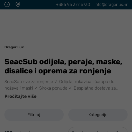
+385 95 377 6730
info@dragorlux.hr
Dragor Lux
SeacSub odijela, peraje, maske,
disalice i oprema za ronjenje
SeacSub sve za ronjenje ✓ Odijela, rukavica i čarapa do
noževa i maski ✓ Široka ponuda ✓ Besplatna dostava za
…
Pročitajte više
Filtriraj
Kategorije