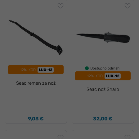
Dostupno odmah
-12%, KOD:
LUX-12
-12%, KOD:
LUX-12
Seac remen za nož
Seac nož Sharp
9,03 €
32,00 €