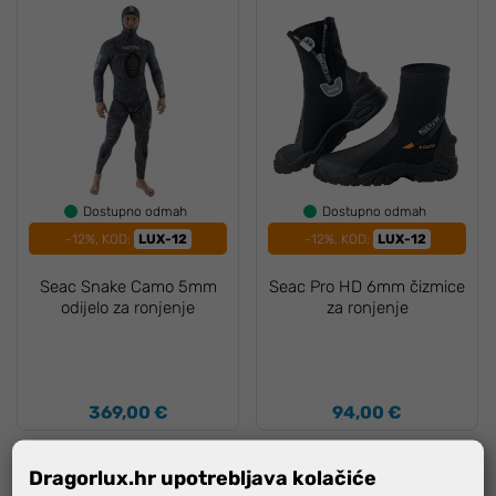
Dostupno odmah
Dostupno odmah
-12%, KOD:
LUX-12
-12%, KOD:
LUX-12
Seac Snake Camo 5mm
Seac Pro HD 6mm čizmice
odijelo za ronjenje
za ronjenje
369,00 €
94,00 €
Dragorlux.hr upotrebljava kolačiće