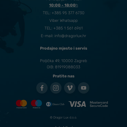
10:00 - 18:00
​h
TEL:
+385 95 377 6730
Viber Whatsapp
TEL: +385 1 561 6961
E-mail:
info@dragorlux.hr
Prodajno mjesto i servis
Poljička 49, 10000 Zagreb
OIB: 81919088033
Pratite nas
© Dragor Lux d.o.o.