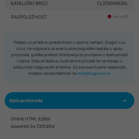
KATALOŠKI BROJ
CL27001452XL
na upit
RASPOLOŽIVOST
Podaci uz artikle su prezentirani u dobroj namjeri. Dragor Lux
d.o.o. ne odgovara za eventualne pogreške nastale u opisu
proizvoda, greške prilikom štampanja te promjene u dostupnosti
i cijene. Slike artikala su ilustrativne prirode te ne moraju u
potpunosti odgovarati artiklima. Za sve eventualne nejasnoće
možete nas kontaktirati na
info@dragorlux.hr
Opis proizvoda
Online HTML Editor
powered by CKEditor