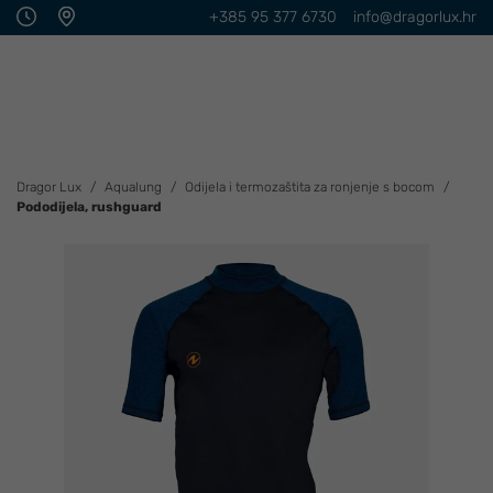
+385 95 377 6730
info@dragorlux.hr
Dragor Lux
Aqualung
Odijela i termozaštita za ronjenje s bocom
Pododijela, rushguard