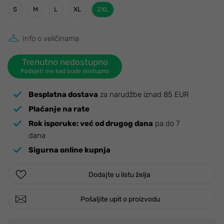
S
M
L
XL
2XL
Info o veličinama
Trenutno nedostupno
Podsjeti me kad bude dostupno
Besplatna dostava
za narudžbe iznad 85 EUR
Plaćanje na rate
Rok isporuke:
već od drugog dana
pa do 7
dana
Sigurna online kupnja
Dodajte u listu želja
Pošaljite upit o proizvodu