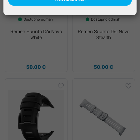
Dostupno odmah
Dostupno odmah
Remen Suunto D6i Novo
Remen Suunto D6i Novo
White
Stealth
50,00 €
50,00 €