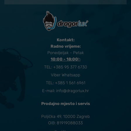
Kontakt:
Radno vrijeme:
Ponedjeljak - Petak
10:00 - 18:00
​h
TEL:
+385 95 377 6730
Viber Whatsapp
TEL: +385 1 561 6961
E-mail:
info@dragorlux.hr
Prodajno mjesto i servis
Poljička 49, 10000 Zagreb
OIB: 81919088033