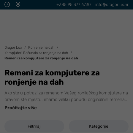
+385 95 377 6730
info@dragorlux.hr
Dragor Lux
Ronjenje na dah
Kompjuteri Računala za ronjenje na dah
Remeni za kompjutere za ronjenje na dah
Remeni za kompjutere za
ronjenje na dah
Ako ste u potrazi za remenom Vašeg ronilačkog kompjutera na
pravom ste mjestu, imamo veliku ponudu originalnih remena
…
Pročitajte više
Filtriraj
Kategorije