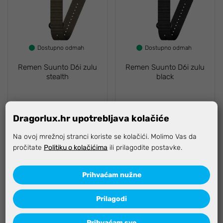
Dostupno odmah
Dostupno odmah
Remen Suunto D6i zulu
Remen Suunto D6i zulu
stealth
black
Dragorlux.hr upotrebljava kolačiće
85,00 €
85,00 €
Na ovoj mrežnoj stranci koriste se kolačići. Molimo Vas da
pročitate
Politiku o kolačićima
ili prilagodite postavke.
Prihvaćam nužne
Prilagodi
Prihvaćam sve