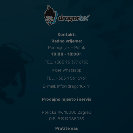
Kontakt:
Radno vrijeme:
Ponedjeljak - Petak
10:00 - 18:00
​h
TEL:
+385 95 377 6730
Viber Whatsapp
TEL: +385 1 561 6961
E-mail:
info@dragorlux.hr
Prodajno mjesto i servis
Poljička 49, 10000 Zagreb
OIB: 81919088033
Pratite nas