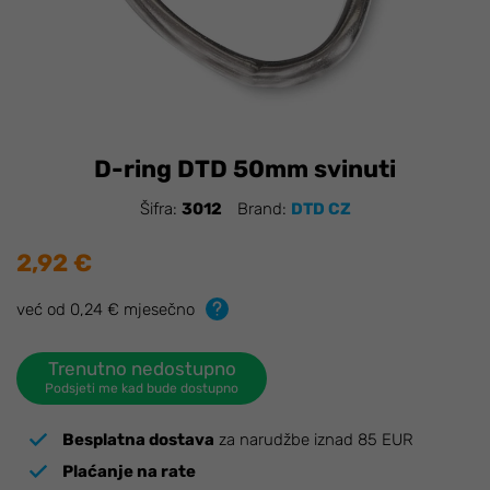
D-ring DTD 50mm svinuti
Šifra:
3012
Brand:
DTD CZ
2,92 €
već od 0,24 € mjesečno
Trenutno nedostupno
Podsjeti me kad bude dostupno
Besplatna dostava
za narudžbe iznad 85 EUR
Plaćanje na rate