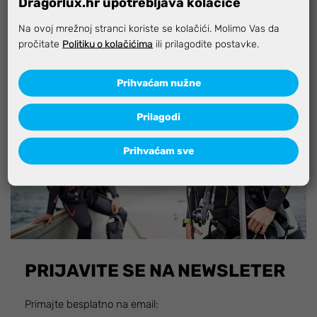
Dragorlux.hr upotrebljava kolačiće
Na ovoj mrežnoj stranci koriste se kolačići. Molimo Vas da
Specifikacija
pročitate
Politiku o kolačićima
ili prilagodite postavke.
Prihvaćam nužne
Prilagodi
Prihvaćam sve
PRIJAVITE SE NA NEWSLETER
Primajte besplatno na email: