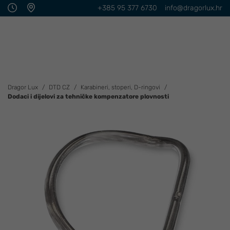
+385 95 377 6730
info@dragorlux.hr
Dragor Lux
DTD CZ
Karabineri, stoperi, D-ringovi
Dodaci i dijelovi za tehničke kompenzatore plovnosti