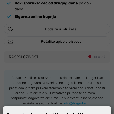
Rok isporuke:
već od drugog dana
pa do 7
dana
Sigurna online kupnja
Dodajte u listu želja
Pošaljite upit o proizvodu
na upit
RASPOLOŽIVOST
Podaci uz artikle su prezentirani u dobroj namjeri. Dragor Lux
d.o.o. ne odgovara za eventualne pogreške nastale u opisu
proizvoda, greške prilikom štampanja te promjene u dostupnosti
i cijene. Slike artikala su ilustrativne prirode te ne moraju u
potpunosti odgovarati artiklima. Za sve eventualne nejasnoće
možete nas kontaktirati na
info@dragorlux.hr