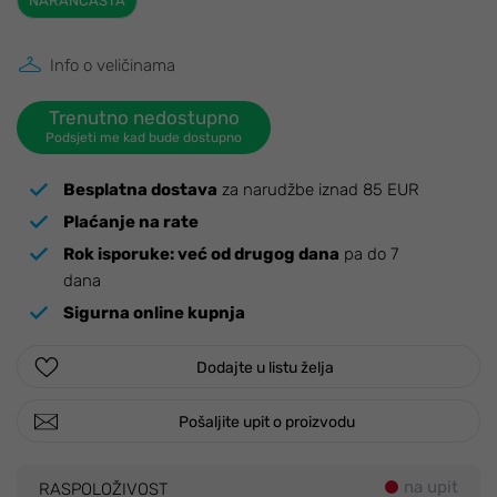
NARANČASTA
Info o veličinama
Trenutno nedostupno
Podsjeti me kad bude dostupno
Besplatna dostava
za narudžbe iznad 85 EUR
Plaćanje na rate
Rok isporuke:
već od drugog dana
pa do 7
dana
Sigurna online kupnja
Dodajte u listu želja
Pošaljite upit o proizvodu
na upit
RASPOLOŽIVOST