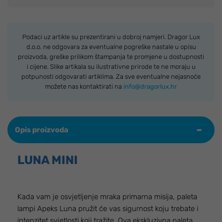
Podaci uz artikle su prezentirani u dobroj namjeri. Dragor Lux
d.o.o. ne odgovara za eventualne pogreške nastale u opisu
proizvoda, greške prilikom štampanja te promjene u dostupnosti
i cijene. Slike artikala su ilustrativne prirode te ne moraju u
potpunosti odgovarati artiklima. Za sve eventualne nejasnoće
možete nas kontaktirati na
info@dragorlux.hr
Opis proizvoda
LUNA MINI
Kada vam je osvjetljenje mraka primarna misija, paleta
lampi Apeks Luna pružit će vas sigurnost koju trebate i
intenzitet svjetlosti koji tražite. Ova ekskluzivna paleta