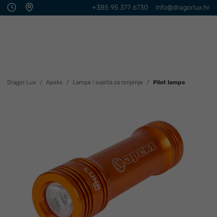
+385 95 377 6730
info@dragorlux.hr
Dragor Lux
Apeks
Lampe i svjetla za ronjenje
Pilot lampe