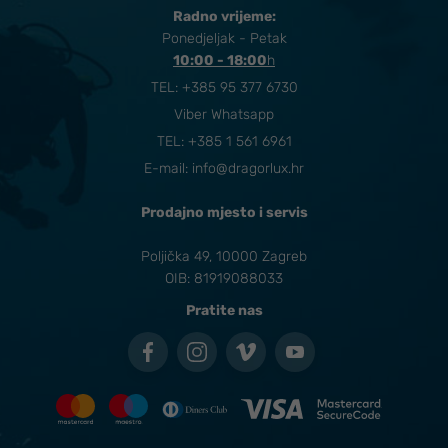
Radno vrijeme:
Ponedjeljak - Petak
10:00 - 18:00
​h
TEL:
+385 95 377 6730
Viber Whatsapp
TEL: +385 1 561 6961
E-mail:
info@dragorlux.hr
Prodajno mjesto i servis
Poljička 49, 10000 Zagreb
OIB: 81919088033
Pratite nas