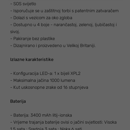
- SOS svijetlo
- Isporučuje se u zaštitnoj torbi s patentnim zatvaračem
- Dolazi s vezicom za oko zgloba
- Dostupno u 4 boje - narančastoj, zelenoj, ljubičastoj i
sivoj.
- Pakiranje bez plastike
- Dizajnirano i proizvedeno u Velikoj Britaniji.
Izlazne karakteristike
- Konfiguracija LED-a: 1 x bijeli XPL2
- Maksimalna jačina 1000 lumena
- Kut uskosnopne zrake od 16 stupnjeva
Baterija
- Baterija: 3400 mAh litij-ionska
- Vrijeme trajanja baterije ovisi o jačini svjetlosti: Visoka
1,5 sata ; Srednja 3 sata ; Niska 6 sati