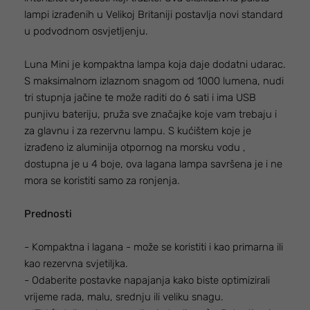
lampi izrađenih u Velikoj Britaniji postavlja novi standard
u podvodnom osvjetljenju.
Luna Mini je kompaktna lampa koja daje dodatni udarac.
S maksimalnom izlaznom snagom od 1000 lumena, nudi
tri stupnja jačine te može raditi do 6 sati i ima USB
punjivu bateriju, pruža sve značajke koje vam trebaju i
za glavnu i za rezervnu lampu. S kućištem koje je
izrađeno iz aluminija otpornog na morsku vodu ,
dostupna je u 4 boje, ova lagana lampa savršena je i ne
mora se koristiti samo za ronjenja.
Prednosti
- Kompaktna i lagana - može se koristiti i kao primarna ili
kao rezervna svjetiljka.
- Odaberite postavke napajanja kako biste optimizirali
vrijeme rada, malu, srednju ili veliku snagu.