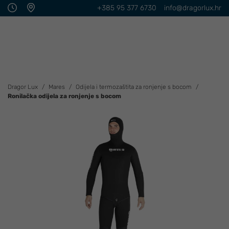
+385 95 377 6730
info@dragorlux.hr
Dragor Lux
Mares
Odijela i termozaštita za ronjenje s bocom
Ronilačka odijela za ronjenje s bocom