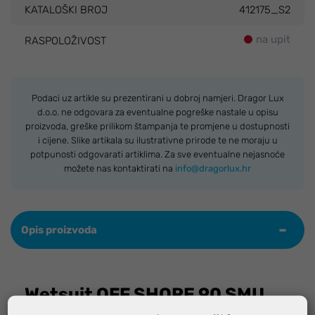
KATALOŠKI BROJ
412175_S2
na upit
RASPOLOŽIVOST
Podaci uz artikle su prezentirani u dobroj namjeri. Dragor Lux
d.o.o. ne odgovara za eventualne pogreške nastale u opisu
proizvoda, greške prilikom štampanja te promjene u dostupnosti
i cijene. Slike artikala su ilustrativne prirode te ne moraju u
potpunosti odgovarati artiklima. Za sve eventualne nejasnoće
možete nas kontaktirati na
info@dragorlux.hr
Opis proizvoda
Wetsuit OFF SHORE 90 SMU