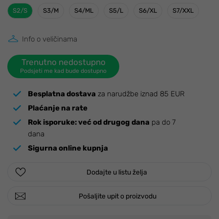
S2/S
S3/M
S4/ML
S5/L
S6/XL
S7/XXL
Info o veličinama
Trenutno nedostupno
Podsjeti me kad bude dostupno
Besplatna dostava
za narudžbe iznad 85 EUR
Plaćanje na rate
Rok isporuke:
već od drugog dana
pa do 7
dana
Sigurna online kupnja
Dodajte u listu želja
Pošaljite upit o proizvodu