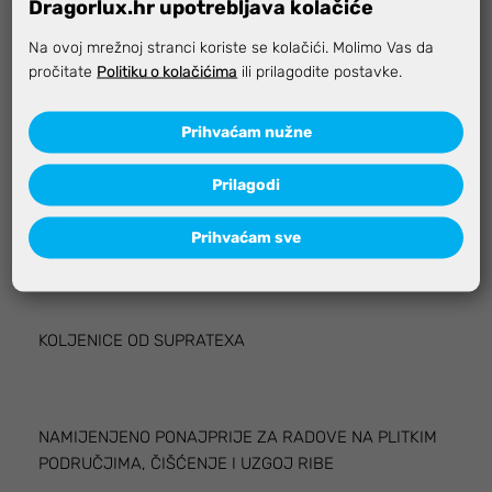
Dragorlux.hr upotrebljava kolačiće
Na ovoj mrežnoj stranci koriste se kolačići. Molimo Vas da
pročitate
Politiku o kolačićima
ili prilagodite postavke.
Prihvaćam nužne
2 DIJELA OD OBOSTRANO OBLOŽENOG NEOPRENA
Prilagodi
Prihvaćam sve
VRLO MEKAN NEOPREN DEBLJINE 9 MM
KOLJENICE OD SUPRATEXA
NAMIJENJENO PONAJPRIJE ZA RADOVE NA PLITKIM
PODRUČJIMA, ČIŠĆENJE I UZGOJ RIBE