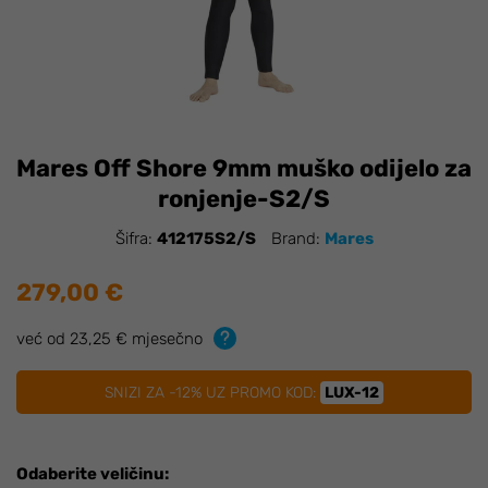
Mares Off Shore 9mm muško odijelo za
ronjenje-S2/S
Šifra:
412175S2/S
Brand:
Mares
279,00 €
već od 23,25 € mjesečno
SNIZI ZA -12% UZ PROMO KOD:
LUX-12
Odaberite veličinu: